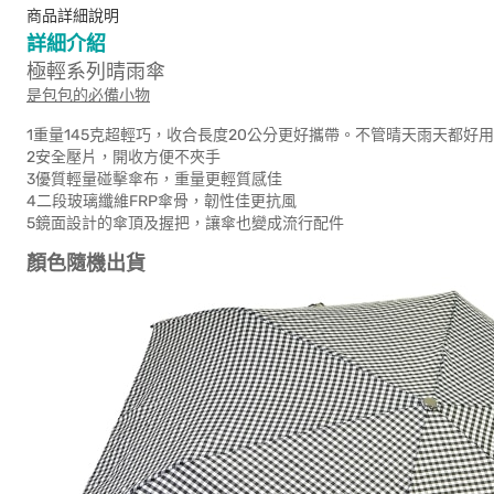
商品詳細說明
詳細介紹
極輕系列晴雨傘
是包包的必備小物
1重量145克超輕巧，收合長度20公分更好攜帶。不管晴天雨天都好用
2安全壓片，開收方便不夾手
3優質輕量碰擊傘布，重量更輕質感佳
4二段玻璃纖維FRP傘骨，韌性佳更抗風
5鏡面設計的傘頂及握把，讓傘也變成流行配件
顏色隨機出貨