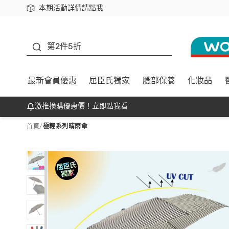
本期活動詳情請點我
下載app最高回饋$350
善存
第2件5折
最新會員優惠
屈臣氏獨家
臉部保養
化妝品
激推換購優惠價！立即點我看
首頁
/
極輕系列晴雨傘