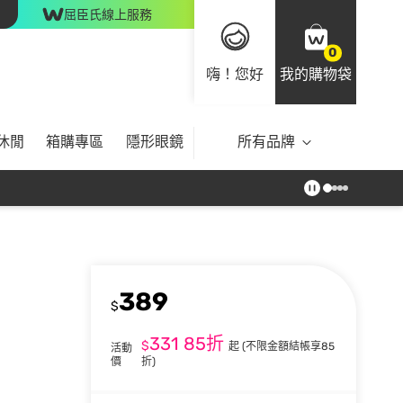
屈臣氏線上服務
0
嗨！您好
我的購物袋
休閒
箱購專區
隱形眼鏡
所有品牌
389
$
331
85折
$
起
(不限金額結帳享85
活動
價
折)