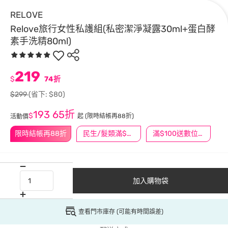
RELOVE
Relove旅行女性私護組(私密潔淨凝露30ml+蛋白酵
素手洗精80ml)
219
$
74折
$299
(省下: $80)
193
65折
$
起
(限時結帳再88折)
活動價
限時結帳再88折
民生/髮類滿$388送舒潔冰巾
滿$100送數位印花
加入購物袋
查看門市庫存 (可能有時間誤差)