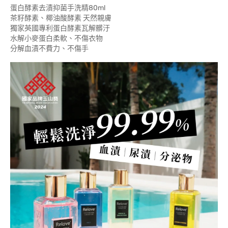
蛋白酵素去漬抑菌手洗精80ml
茶籽酵素、椰油酸酵素 天然親膚
獨家英國專利蛋白酵素瓦解髒汙
水解小麥蛋白柔軟、不傷衣物
分解血漬不費力、不傷手