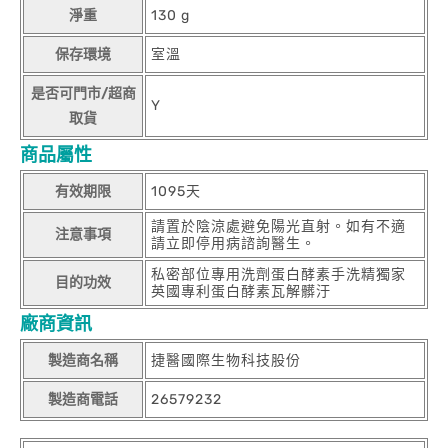
淨重
130 g
保存環境
室溫
是否可門市/超商
Y
取貨
商品屬性
有效期限
1095天
請置於陰涼處避免陽光直射。如有不適
注意事項
請立即停用病諮詢醫生。
私密部位專用洗劑蛋白酵素手洗精獨家
目的功效
英國專利蛋白酵素瓦解髒汙
廠商資訊
製造商名稱
捷醫國際生物科技股份
製造商電話
26579232