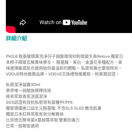
詳細介紹
PH3.8 胺基酸精華洗淨分子弱酸環境抑制壞菌生長Relove 獨家日
本柿子精華瓦解異味孳生。 胺基酸、美白、金盞花多種配方、香
味選擇敏感肌也適用給你最溫和的體驗。 私密保養也要很時尚。
VOGUE時尚推薦品牌。VOGUE交換禮物推薦款。粉美賞認證。
私密潔淨凝露30ml
業界唯一弱酸無稀釋技術
綠茶萃取香氛涼感潔淨
SGS認證有效抗私密常有菌種99.99%
獨家德國進口益生元胺基酸 不含SLS SLES 嫩洗肌膚
獨家日本紅柿萃取有效分解異味
比菲徳氏酵母菌X蔓越莓萃取 雙重防護力
日常、經期皆適用