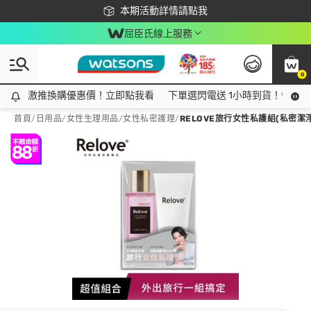
下載app最高回饋$350
本期活動詳情請點我
屈臣氏線上服務
0
激推換購優惠價！立即點我看
激推換購優惠價！立即點我看
下單選閃電送 1小時到貨！領神券
首頁
/
日用品
/
女性生理用品
/
女性私密護理
/
RELOVE旅行女性私護組(私密潔淨