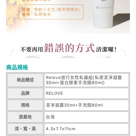
商品規格
Relove旅行女性私護組(私密潔淨凝露
商品簡述
30ml+蛋白酵素手洗精80ml)
品牌
RELOVE
規格
潔淨凝露30ml+手洗精80ml
原產地
台灣
深、寬、高
4.3x7.7x11cm