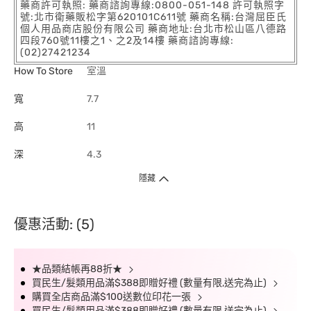
藥商許可執照: 藥商諮詢專線:0800-051-148 許可執照字
號:北市衛藥販松字第620101C611號 藥商名稱:台灣屈臣氏
個人用品商店股份有限公司 藥商地址:台北市松山區八德路
四段760號11樓之1、之2及14樓 藥商諮詢專線:
(02)27421234
How To Store
室溫
寬
7.7
高
11
深
4.3
隱藏
優惠活動: (5)
★品類結帳再88折★
買民生/髮類用品滿$388即贈好禮 (數量有限,送完為止)
購買全店商品滿$100送數位印花一張
買民生/髮類用品滿$388即贈好禮 (數量有限,送完為止)