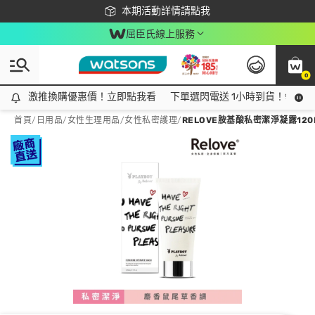
下載app最高回饋$350
本期活動詳情請點我
屈臣氏線上服務
0
激推換購優惠價！立即點我看
激推換購優惠價！立即點我看
下單選閃電送 1小時到貨！領神券
首頁
/
日用品
/
女性生理用品
/
女性私密護理
/
RELOVE胺基酸私密潔淨凝露120M