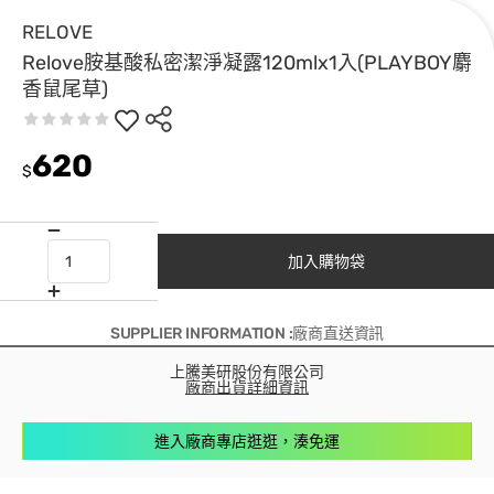
RELOVE
Relove胺基酸私密潔淨凝露120mlx1入(PLAYBOY麝
香鼠尾草)
620
$
加入購物袋
SUPPLIER INFORMATION :廠商直送資訊
上騰美研股份有限公司
廠商出貨詳細資訊
進入廠商專店逛逛，湊免運