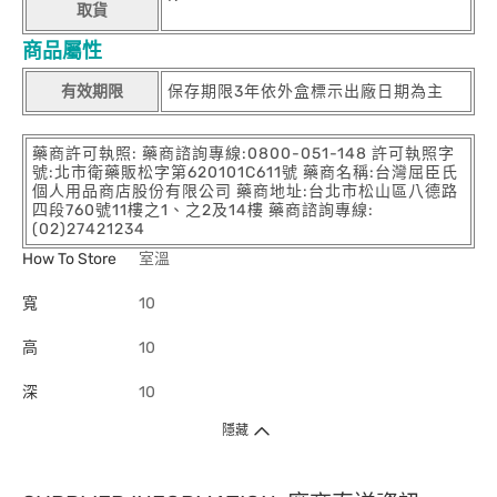
取貨
商品屬性
有效期限
保存期限3年依外盒標示出廠日期為主
藥商許可執照: 藥商諮詢專線:0800-051-148 許可執照字
號:北市衛藥販松字第620101C611號 藥商名稱:台灣屈臣氏
個人用品商店股份有限公司 藥商地址:台北市松山區八德路
四段760號11樓之1、之2及14樓 藥商諮詢專線:
(02)27421234
How To Store
室溫
寬
10
高
10
深
10
隱藏