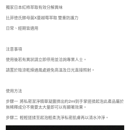
獨家日本紅柿萃取有效分解異味
比菲徳氏酵母菌X蔓越莓萃取 雙重防護力
日常、經期皆適用
注意事項
使用後若有異狀請立即停用並洽詢專業人士。
請置於陰涼乾燥通風處避免高溫及日光直接照射。
使用方法
步驟一 將私密潔淨精華凝露擠出約2ml到手掌搓揉起泡此產品屬於
無稀釋成分不需要太大量即可以有顯著效果。
步驟二 輕輕搓揉至起泡輕柔洗淨私密肌膚再以清水沖淨。