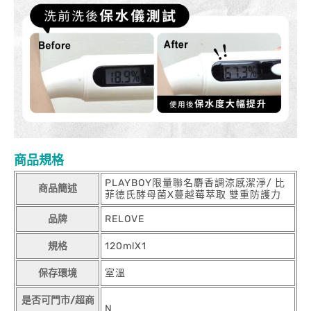
商品規格
PLAYBOY限量聯名麝香調涼感潔淨/ 比
商品簡述
菲徳氏酵母菌X蔓越莓萃取 雙重防護力
品牌
RELOVE
規格
120mlX1
保存環境
室溫
是否可門市/超商
N