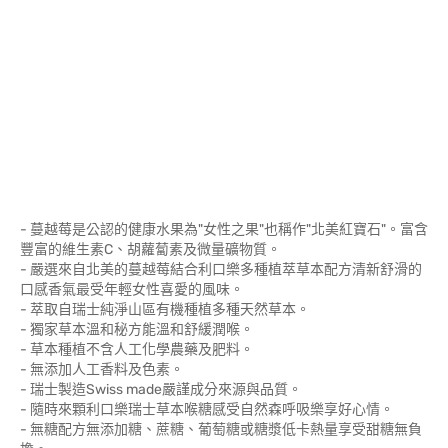
- 蔓越莓是公認的健康水果為"女性之果"也稱作"北美紅寶石"。富含
豐富的維生素C、胡蘿蔔素及微量礦物質。
- 嚴選來自北美的蔓越莓結合利口樂多種植萃草本配方清新舒滑的
口感香氣最受年輕女性喜愛的風味。
- 萃取自瑞士純淨山區有機種植多種天然草本。
- 獨家草本溫和秘方能溫和舒緩潤喉。
- 草本種植不含人工化學農藥及肥料。
- 無添加人工香料及色素。
- 瑞士製造Swiss made嚴謹成分來源與品質。
- 隨時來顆利口樂瑞士草本喉糖感受自然森呼吸樂享好心情。
- 無糖配方無添加糖、蔗糖、葡萄糖或糖漿低卡熱量享受甜糖無負