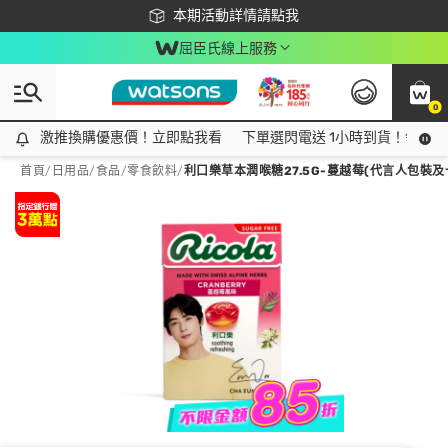
下載app最高回饋$350
本期活動詳情請點我
屈臣氏線上服務
0
激推換購優惠價！立即點我看
激推換購優惠價！立即點我看
下單選閃電送 1小時到貨！領神券
首頁
/
日用品
/
食品
/
零食飲料
/
利口樂草本潤喉糖27.5G-蔓越莓(代言人包裝