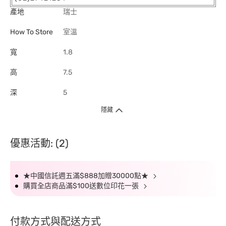
產地
瑞士
How To Store
室溫
寬
1.8
高
7.5
深
5
隱藏
優惠活動: (2)
★中國信託週五滿$888加贈30000點★
購買全店商品滿$100送數位印花一張
付款方式與配送方式