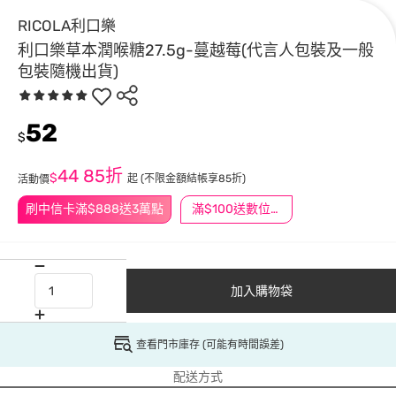
RICOLA利口樂
利口樂草本潤喉糖27.5g-蔓越莓(代言人包裝及一般
包裝隨機出貨)
52
$
44
85折
$
起
(不限金額結帳享85折)
活動價
刷中信卡滿$888送3萬點
滿$100送數位印花
加入購物袋
查看門市庫存 (可能有時間誤差)
配送方式