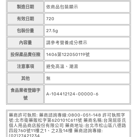
製造日期
依商品包裝顯示
有效日期
720
包裝份量
27.5g
內容量
請參考營養成分標示
投保產品責任險
1406第122050119號
注意事項
避免高溫、潮濕
其他
無
食品業者登錄字
A-104412124-00000-6
號
藥商許可執照: 藥商諮詢專線:0800-051-148 許可執照字
號:北市衛藥販松字第620101C611號 藥商名稱:台灣屈臣氏
個人用品商店股份有限公司 藥商地址:台北市松山區八德路
四段760號11樓之1、之2及14樓 藥商諮詢專線:
(02)27421234