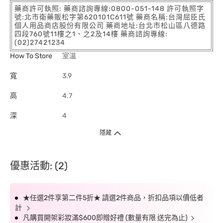
藥商許可執照: 藥商諮詢專線:0800-051-148 許可執照字
號:北市衛藥販松字第620101C611號 藥商名稱:台灣屈臣氏
個人用品商店股份有限公司 藥商地址:台北市松山區八德路
四段760號11樓之1、之2及14樓 藥商諮詢專線:
(02)27421234
How To Store
室溫
寬
3.9
高
4.7
深
4
隱藏
優惠活動: (2)
★任選2件享第二件5折★ 請選2件商品，折扣品項以價低者
計
凡購買開架彩妝滿$600即贈好禮 (數量有限 送完為止)