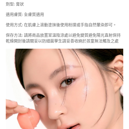
劑型: 膏狀
適用膚質: 全膚質適用
使用方式: 在肌膚上滾動塗抹後使用粉撲或手指自然暈染即可。
保存方法: 請將商品放置室溫陰涼處以避免變質避免陽光直射保持
乾燥開封後請關妥以防細菌孳生請妥善收納於孩童無法觸及之處