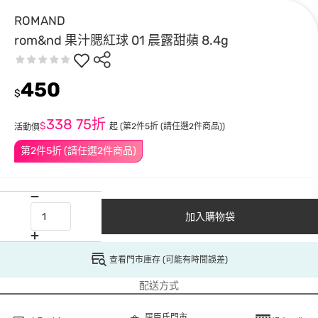
ROMAND
rom&nd 果汁腮紅球 01 晨露甜蘋 8.4g
450
$
338
75折
$
起
(第2件5折 (請任選2件商品))
活動價
第2件5折 (請任選2件商品)
加入購物袋
查看門市庫存 (可能有時間誤差)
配送方式
屈臣氏門市