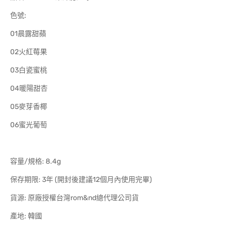
色號:
01晨露甜蘋
02火紅莓果
03白瓷蜜桃
04暖陽甜杏
05麥芽香椰
06蜜光葡萄
容量/規格: 8.4g
保存期限: 3年 (開封後建議12個月內使用完畢)
貨源: 原廠授權台灣rom&nd總代理公司貨
產地: 韓國