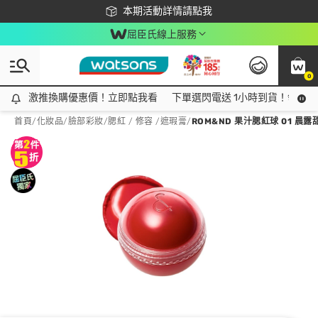
下載app最高回饋$350
本期活動詳情請點我
屈臣氏線上服務
0
激推換購優惠價！立即點我看
激推換購優惠價！立即點我看
下單選閃電送 1小時到貨！領神券
首頁
/
化妝品
/
臉部彩妝
/
腮紅 / 修容 /遮瑕膏
/
ROM&ND 果汁腮紅球 01 晨露甜