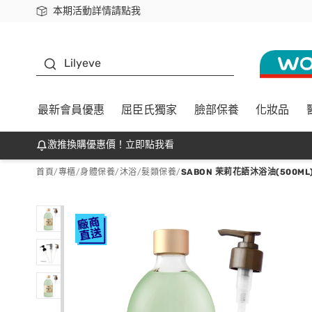
本期活動詳情請點我
下載app最高回饋$350
K beauty
Lilyeve
最新會員優惠
屈臣氏獨家
臉部保養
化妝品
激推換購優惠價！立即點我看
首頁
/
專櫃
/
身體保養
/
沐浴/髮類保養
/
SABON 茉莉花語沐浴油(500M