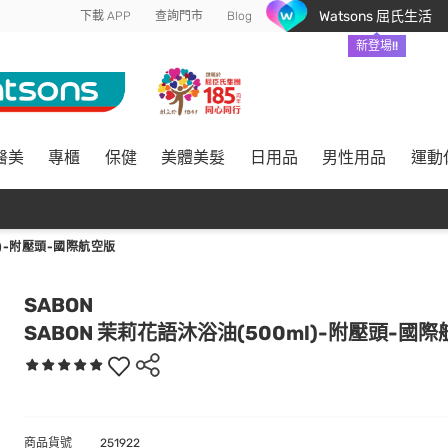
Watsons 屈氏生活
下載 APP
查詢門市
Blog
新登場!!
醫美
專櫃
保健
美體美髮
日用品
男性用品
運動
L)-附壓頭-國際航空版
SABON
SABON 茉莉花語沐浴油(500ml)-附壓頭-國
商品貨號
251922