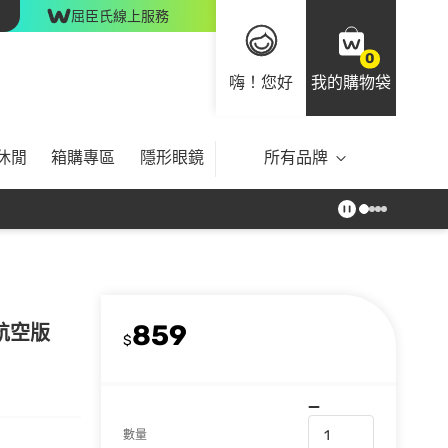
屈臣氏線上服務
0
嗨！您好
我的購物袋
休閒
箱購專區
隱形眼鏡
所有品牌
859
際航空版
$
數量