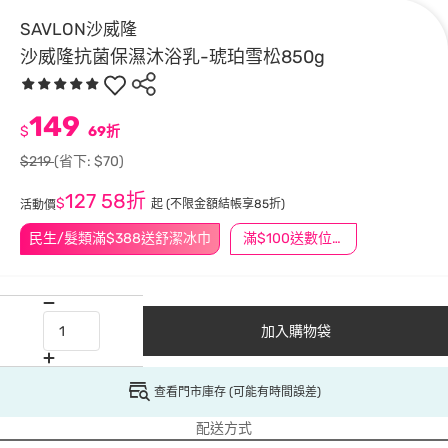
SAVLON沙威隆
沙威隆抗菌保濕沐浴乳-琥珀雪松850g
149
$
69折
$219
(省下: $70)
127
58折
$
起
(不限金額結帳享85折)
活動價
民生/髮類滿$388送舒潔冰巾
滿$100送數位印花
加入購物袋
查看門市庫存 (可能有時間誤差)
配送方式