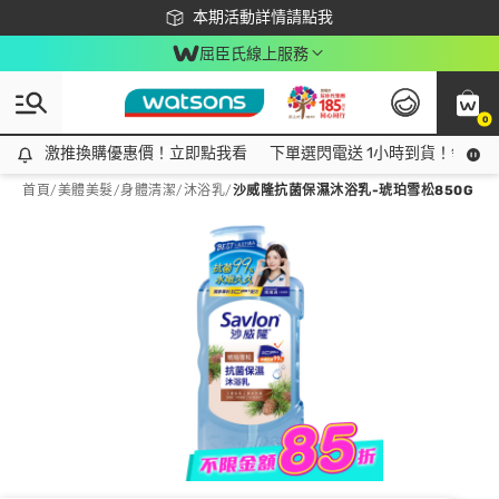
下載app最高回饋$350
本期活動詳情請點我
屈臣氏線上服務
0
激推換購優惠價！立即點我看
激推換購優惠價！立即點我看
下單選閃電送 1小時到貨！領神券
首頁
/
美體美髮
/
身體清潔
/
沐浴乳
/
沙威隆抗菌保濕沐浴乳-琥珀雪松850G