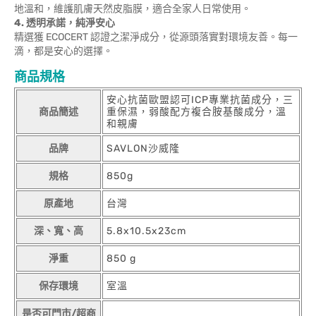
地溫和，維護肌膚天然皮脂膜，適合全家人日常使用。
4. 透明承諾，純淨安心
精選獲 ECOCERT 認證之潔淨成分，從源頭落實對環境友善。每一
滴，都是安心的選擇。
商品規格
安心抗菌歐盟認可ICP專業抗菌成分，三
商品簡述
重保濕，弱酸配方複合胺基酸成分，溫
和親膚
品牌
SAVLON沙威隆
規格
850g
原產地
台灣
深、寬、高
5.8x10.5x23cm
淨重
850 g
保存環境
室溫
是否可門市/超商