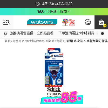
下載app最高回饋$350
本期活動詳情請點我
屈臣氏線上服務
0
激推換購優惠價！立即點我看
激推換購優惠價！立即點我看
下單選閃電送 1小時到貨！領神券
首頁
/
男性用品
/
男士臉部保養
/
刮鬍水/刮鬍刀
/
舒適 水次元 5 辨型刮鬍刀保