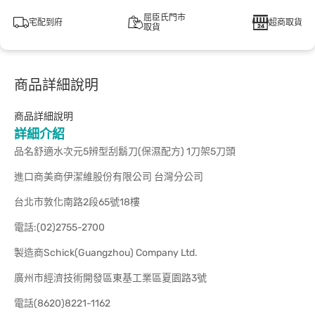
屈臣氏門市
宅配到府
超商取貨
取貨
商品詳細說明
商品詳細說明
詳細介紹
品名舒適水次元5辨型刮鬍刀(保濕配方) 1刀架5刀頭
進口商美商伊潔維股份有限公司 台灣分公司
台北市敦化南路2段65號18樓
電話:(02)2755-2700
製造商Schick(Guangzhou) Company Ltd.
廣州市經濟技術開發區東基工業區夏園路3號
電話(8620)8221-1162