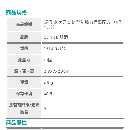
商品規格
舒適 水次元 5 辨型刮鬍刀保濕配方1刀把
商品簡述
5刀片
品牌
Schick 舒適
規格
1刀架5刀頭
原產地
中國
深、寬、高
3.9x7x20cm
淨重
68 g
保存環境
室溫
是否可門市/超商
Y
取貨
商品屬性