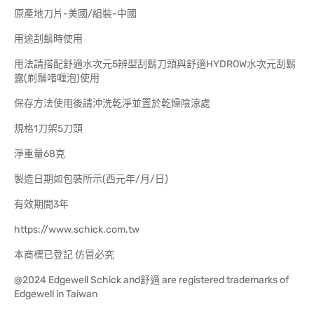
原產地刀片-美國/組裝-中國
用途刮鬍時使用
用法請搭配舒適水次元5辨型刮鬍刀頭與舒適HYDROW水次元刮鬍
露(剃鬚啫喱泡)使用
保存方法使用後請沖洗乾淨並置於乾燥陰涼處
規格1刀架5刀頭
淨重量68克
製造日期如包裝所示(西元年/月/日)
有效期間3年
https://www.schick.com.tw
本商標已登記 仿冒必究
@2024 Edgewell Schick and舒適 are registered trademarks of
Edgewell in Taiwan