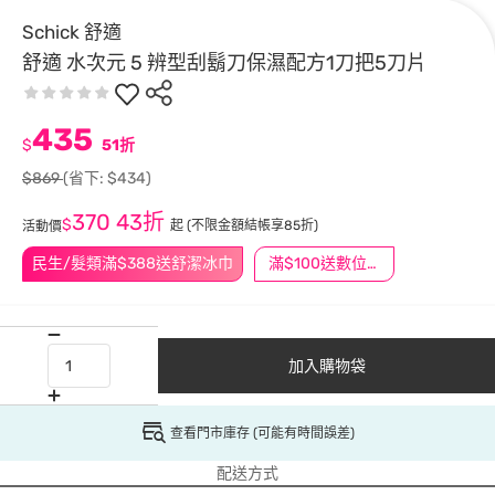
Schick 舒適
舒適 水次元 5 辨型刮鬍刀保濕配方1刀把5刀片
435
$
51折
$869
(省下: $434)
370
43折
$
起
(不限金額結帳享85折)
活動價
民生/髮類滿$388送舒潔冰巾
滿$100送數位印花
加入購物袋
查看門市庫存 (可能有時間誤差)
配送方式