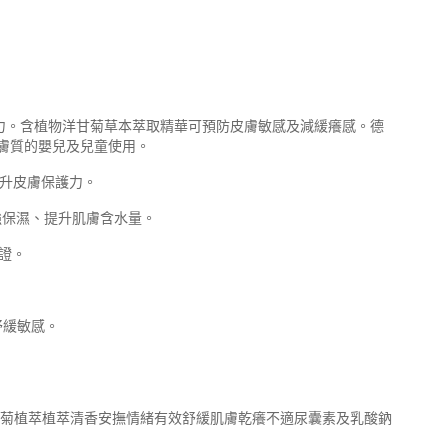
護力。含植物洋甘菊草本萃取精華可預防皮膚敏感及減緩癢感。德
膚質的嬰兒及兒童使用。
提升皮膚保護力。
ex)加強保濕、提升肌膚含水量。
認證。
舒緩敏感。
-洋甘菊植萃植萃清香安撫情緒有效舒緩肌膚乾癢不適尿囊素及乳酸鈉