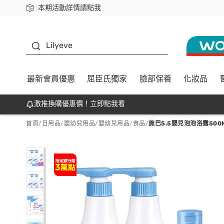
本期活動詳情請點我
下載app最高回饋$350
K beauty
Lilyeve
最新會員優惠
屈臣氏獨家
臉部保養
化妝品
激推換購優惠價！立即點我看
首頁
/
日用品
/
嬰幼兒用品
/
嬰幼兒用品/食品
/
施巴5.5嬰兒泡泡浴露500