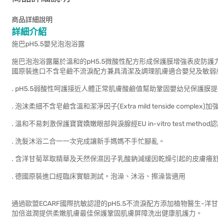
商品詳細說明
詳細介紹
施巴pH5.5嬰兒泡泡浴露
施巴泡泡浴露屬於溫和的pH5.5微酸性配方形成保護膜增強表皮防
國原裝進口不含皂鹼不流淚配方兼具清潔及調理肌膚適合嬰兒及敏弱
. pH5.5弱酸性呵護接近人體正常肌膚酸鹼值幫助鞏固嬰幼兒保護膜
. 泡沫柔細不含皂鹼含溫和潔淨因子(Extra mild tenside compl
. 溫和不易刺激保護寶寶嬌嫩眼部與淚腺經EU in-vitro test method
. 洗髮沐浴二合一一次完成讓新手媽媽不手忙腳亂。
. 含洋甘菊萃取精華及天然保濕因子乳酸鈉減緩因乾燥引起的皮膚癢
. 德國原裝進口經臨床實驗測試。泡澡、沐浴、擦澡皆適用
通過歐盟ECARF國際抗敏認證的pH5.5不流淚配方添加植物醫生
加倍滋潤提供柔嫩肌膚最佳保護鞏固肌膚屏障洗出健康肌護力。