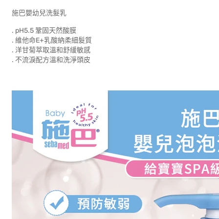
施巴嬰幼兒洗髮乳
. pH5.5 鞏固天然酸膜
. 維他命E+乳酸納柔細髮質
. 洋甘菊萃取溫和舒緩敏感
. 不流淚配方溫和洗淨頭皮