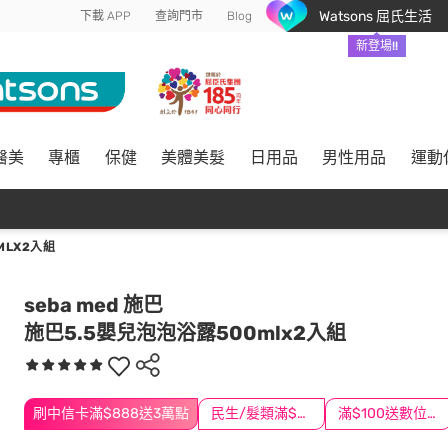
Watsons 屈氏生活
下載 APP
查詢門市
Blog
新登場!!
醫美
專櫃
保健
美體美髮
日用品
男性用品
運動
MLX2入組
seba med 施巴
施巴5.5嬰兒泡泡浴露500mlx2入組
刷中信卡滿$888送3萬點
民生/髮類滿$388送舒潔冰巾
滿$100送數位印花