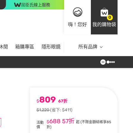
屈臣氏線上服務
0
嗨！您好
我的購物袋
休閒
箱購專區
隱形眼鏡
所有品牌
809
$
67折
$1,220
(省下: $411)
688
57折
$
起
(不限金額結帳享85
活動
價
折)