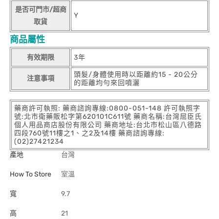
是否可門市/超商
Y
取貨
商品屬性
有效期限
3年
頭髮/身體使用時以距離約15 - 20公分
注意事項
的距離均勻來回噴灑
藥商許可執照: 藥商諮詢專線:0800-051-148 許可執照字
號:北市衛藥販松字第620101C611號 藥商名稱:台灣屈臣氏
個人用品商店股份有限公司 藥商地址:台北市松山區八德路
四段760號11樓之1、之2及14樓 藥商諮詢專線:
(02)27421234
產地
台灣
How To Store
室溫
寬
9.7
高
21