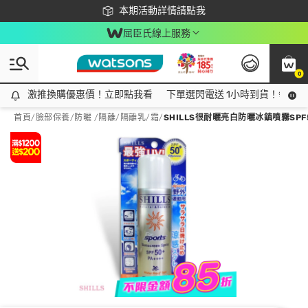
下載app最高回饋$350
本期活動詳情請點我
屈臣氏線上服務
0
激推換購優惠價！立即點我看
激推換購優惠價！立即點我看
下單選閃電送 1小時到貨！領神券
首頁
/
臉部保養
/
防曬 /隔離
/
隔離乳/霜
/
SHILLS很耐曬亮白防曬冰鎮噴霧SPF5