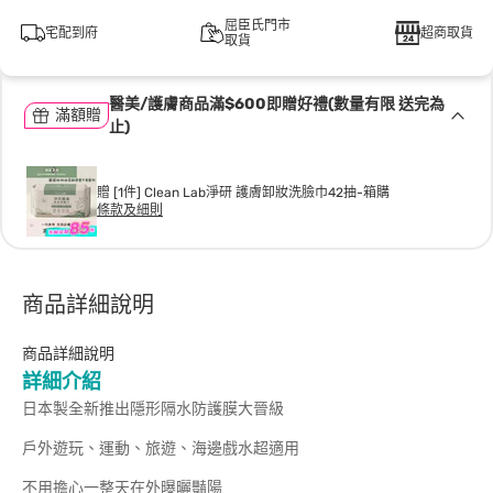
屈臣氏門市
宅配到府
超商取貨
取貨
醫美/護膚商品滿$600即贈好禮(數量有限 送完為
滿額贈
止)
贈 [1件] Clean Lab淨研 護膚卸妝洗臉巾42抽-箱購
條款及細則
商品詳細說明
商品詳細說明
詳細介紹
日本製全新推出隱形隔水防護膜大晉級
戶外遊玩、運動、旅遊、海邊戲水超適用
不用擔心一整天在外曝曬豔陽