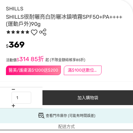
SHILLS
SHILLS很耐曬亮白防曬冰鎮噴霧SPF50+PA++++
(運動戶外)90g
369
$
314
85折
$
起
(不限金額結帳享85折)
活動價
醫美/護膚滿$1200送$200
滿$100送數位印花
加入購物袋
查看門市庫存 (可能有時間誤差)
配送方式