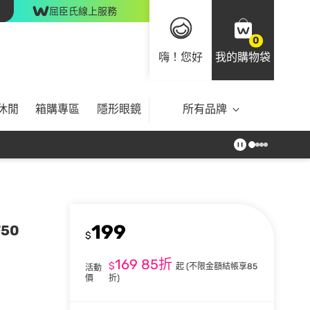
屈臣氏線上服務
0
嗨！您好
我的購物袋
休閒
箱購專區
隱形眼鏡
所有品牌
199
50
$
169
85折
$
起
(不限金額結帳享85
活動
價
折)