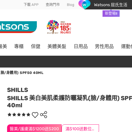
Watsons 屈氏生活
下載 APP
查詢門市
Blog
新登場!!
醫美
專櫃
保健
美體美髮
日用品
男性用品
運動
/身體用) SPF50 40ML
SHILLS
SHILLS 美白美肌柔護防曬凝乳(臉/身體用) SPF
40ml
醫美/護膚滿$1200送$200
滿$100送數位印花