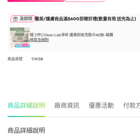
滿額贈
醫美/護膚商品滿$600即贈好禮(數量有限 送完為止)
贈 [1件] Clean Lab淨研 護膚卸妝洗臉巾42抽-箱購
條款及細則
商品貨號
174138
商品詳細說明
廠商資訊
優惠活動
付款
商品詳細說明