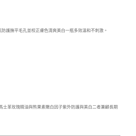
香氛防護撫平毛孔並校正膚色清爽美白一瓶多效溫和不刺激。
馬士革玫瑰精油與熊果素嫩白因子紫外防護與美白二者兼顧長期