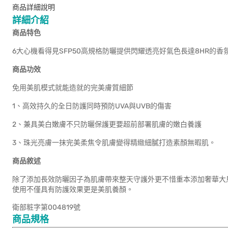
商品詳細說明
詳細介紹
商品特色
6大心機看得見SFP50高規格防曬提供閃耀透亮好氣色長達8HR的
商品功效
免用美肌模式就能造就的完美膚質細節
1、高效持久的全日防護同時預防UVA與UVB的傷害
2、兼具美白嫩膚不只防曬保護更要超前部署肌膚的嫩白養護
3、珠光亮膚一抹完美柔焦令肌膚變得精緻細膩打造素顏無暇肌。
商品敘述
除了添加長效防曬因子為肌膚帶來整天守護外更不惜重本添加奢華大
使用不僅具有防護效果更是美肌養顏。
衛部粧字第004819號
商品規格