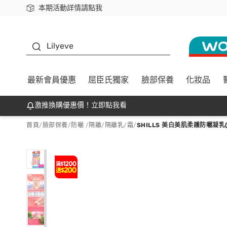
本期活動詳情請點我
下載app最高回饋$350
K beauty
Lilyeve
最新會員優惠
屈臣氏獨家
臉部保養
化妝品
激推換購優惠價！立即點我看
首頁
/
臉部保養
/
防曬 /隔離
/
隔離乳/霜
/
SHILLS 美白美肌柔護防曬凝乳(臉