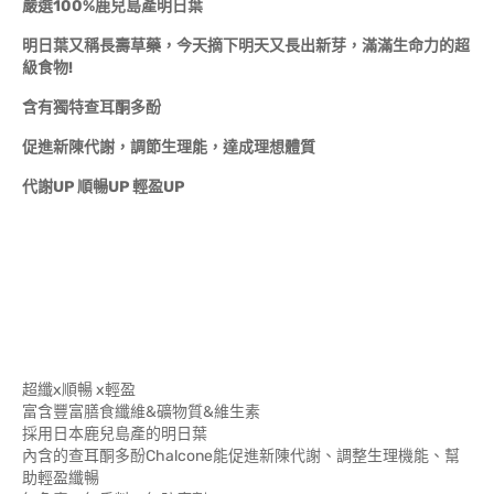
嚴選100%鹿兒島產明日葉
明日葉又稱長壽草藥，今天摘下明天又長出新芽，滿滿生命力的超
級食物!
含有獨特查耳酮多酚
促進新陳代謝，調節生理能，達成理想體質
代謝UP 順暢UP 輕盈UP
超纖x順暢 x輕盈
富含豐富膳食纖維&礦物質&維生素
採用日本鹿兒島產的明日葉
內含的查耳酮多酚Chalcone能促進新陳代謝、調整生理機能、幫
助輕盈纖暢