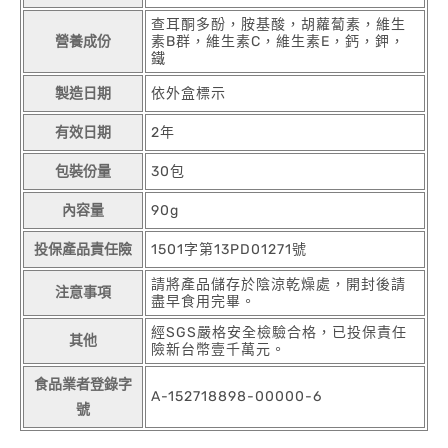
查耳酮多酚，胺基酸，胡蘿蔔素，維生
營養成份
素B群，維生素C，維生素E，鈣，鉀，
鐵
製造日期
依外盒標示
有效日期
2年
包裝份量
30包
內容量
90g
投保產品責任險
1501字第13PD01271號
請將產品儲存於陰涼乾燥處，開封後請
注意事項
盡早食用完畢。
經SGS嚴格安全檢驗合格，已投保責任
其他
險新台幣壹千萬元。
食品業者登錄字
A-152718898-00000-6
號