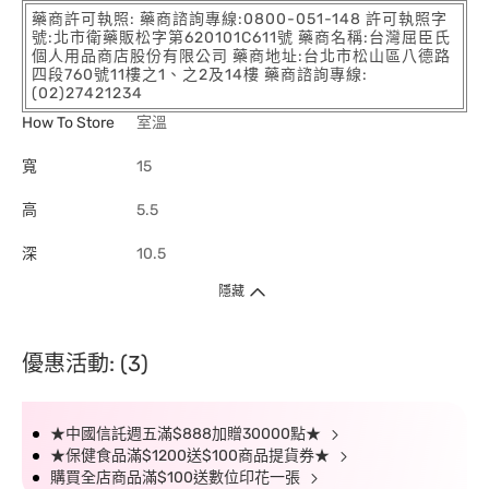
藥商許可執照: 藥商諮詢專線:0800-051-148 許可執照字
號:北市衛藥販松字第620101C611號 藥商名稱:台灣屈臣氏
個人用品商店股份有限公司 藥商地址:台北市松山區八德路
四段760號11樓之1、之2及14樓 藥商諮詢專線:
(02)27421234
How To Store
室溫
寬
15
高
5.5
深
10.5
隱藏
優惠活動: (3)
★中國信託週五滿$888加贈30000點★
★保健食品滿$1200送$100商品提貨券★
購買全店商品滿$100送數位印花一張