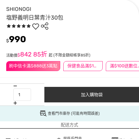
SHIONOGI
塩野義明日葉青汁30包
990
$
842
85折
$
起
(不限金額結帳享85折)
活動價
刷中信卡滿$888送3萬點
保健食品滿$1200送$100
滿$100
加入購物袋
查看門市庫存 (可能有時間誤差)
配送方式
屈臣氏門市