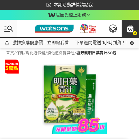
下載app最高回饋$350
本期活動詳情請點我
屈臣氏線上服務
0
激推換購優惠價！立即點我看
激推換購優惠價！立即點我看
下單選閃電送 1小時到貨！領神券
首頁
/
保健
/
消化道保健
/
消化道保健其他
/
塩野義明日葉青汁30包