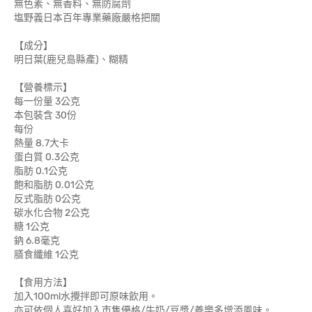
無色素、無香料、無防腐劑
塩野義日本百年專業藥廠嚴格把關
【成分】
明日葉(鹿兒島縣產)、糊精
【營養標示】
每一份量 3公克
本包裝含 30份
每份
熱量 8.7大卡
蛋白質 0.3公克
脂肪 0.1公克
飽和脂肪 0.01公克
反式脂肪 0公克
碳水化合物 2公克
糖 1公克
鈉 6.8毫克
膳食纖維 1公克
【食用方法】
加入100ml水攪拌即可原味飲用。
亦可依個人喜好加入市售優格/牛奶/豆漿/養樂多增添風味。