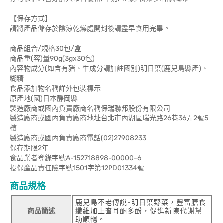
【保存方式】
請將產品儲存於陰涼乾燥處開封後請盡早食用完畢。
商品組合/規格30包/盒
商品重(容)量90g(3gx30包)
內容物成分(如含有豬、牛成分請加註國別)明日葉(鹿兒島縣產)、
糊精
食品添加物名稱詳外包裝標示
原產地(國)日本靜岡縣
製造廠商或國內負責廠商名稱保瑞聯邦股份有限公司
製造廠商或國內負責廠商地址台北市內湖區瑞光路26巷36弄2號5
樓
製造廠商或國內負責廠商電話(02)27908233
保存期限2年
食品業者登錄字號A-152718898-00000-6
投保產品責任險字號1501字第12PD01334號
商品規格
鹿兒島不老傳說-明日葉野菜，豐富膳食
商品簡述
纖維加上查耳酮多酚，促進新陳代謝幫
助順暢。