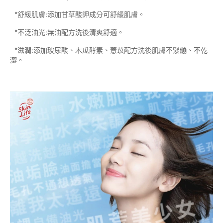
*舒緩肌膚:添加甘草酸鉀成分可舒緩肌膚。
*不泛油光:無油配方洗後清爽舒適。
*滋潤:添加玻尿酸、木瓜酵素、薏苡配方洗後肌膚不緊繃、不乾
澀。