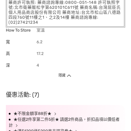
藥商許可執照: 藥商諮詢專線:0800-051-148 許可執照字
號:北市衛藥販松字第620101C611號 藥商名稱:台灣屈臣氏
個人用品商店股份有限公司 藥商地址:台北市松山區八德路
四段760號11樓之1、之2及14樓 藥商諮詢專線:
(02)27421234
How To Store
室溫
寬
6.2
高
17.2
深
4
隱藏
優惠活動: (7)
★不限金額享88折★
★任選2件享第二件5折★ 請選2件商品，折扣品項以價低者
計