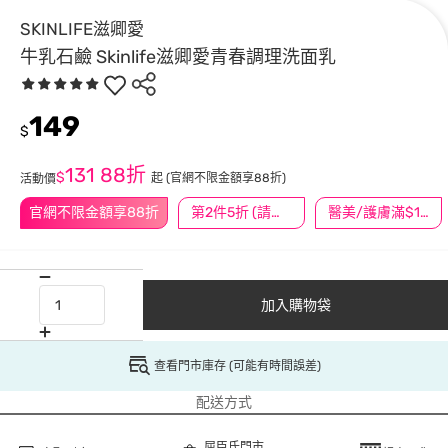
SKINLIFE滋卿愛
牛乳石鹼 Skinlife滋卿愛青春調理洗面乳
149
$
131
88折
$
起
(官網不限金額享88折)
活動價
官網不限金額享88折
第2件5折 (請任選2件商品)
醫美/護膚滿$1200送$200
加入購物袋
查看門市庫存 (可能有時間誤差)
配送方式
屈臣氏門市