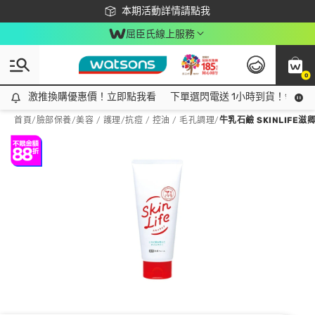
下載app最高回饋$350
本期活動詳情請點我
屈臣氏線上服務
0
激推換購優惠價！立即點我看
激推換購優惠價！立即點我看
下單選閃電送 1小時到貨！領神券
首頁
/
臉部保養
/
美容 / 護理
/
抗痘 / 控油 / 毛孔調理
/
牛乳石鹼 SKINLIFE