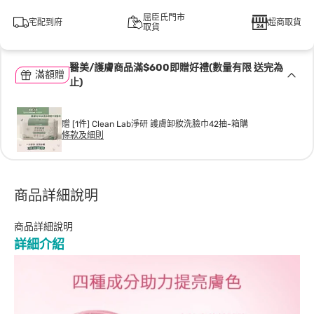
屈臣氏門市
宅配到府
超商取貨
取貨
醫美/護膚商品滿$600即贈好禮(數量有限 送完為
滿額贈
止)
贈 [1件] Clean Lab淨研 護膚卸妝洗臉巾42抽-箱購
條款及細則
商品詳細說明
商品詳細說明
詳細介紹