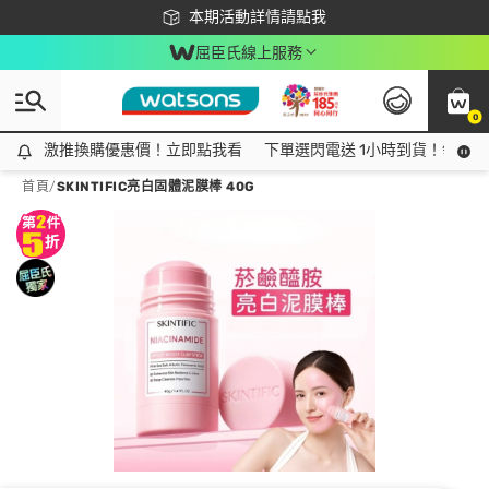
下載app最高回饋$350
本期活動詳情請點我
屈臣氏線上服務
0
激推換購優惠價！立即點我看
激推換購優惠價！立即點我看
下單選閃電送 1小時到貨！領神券
首頁
/
SKINTIFIC亮白固體泥膜棒 40G