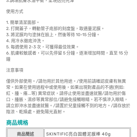
3.調理肌膚水油平衡，呈現透亮光澤
使用方式
1. 簡單清潔面部。
2. 打開蓋子，轉動管子底部的刻度盤，取適量泥膜。
3. 將泥膜均勻塗抹在臉上，然後等待 10-15 分鐘。
4. 用冷水徹底沖洗。
5. 每週使用 2-3 次，可獲得最佳效果。
6. 肌膚較敏感者，可以先停留 5 分鐘，逐漸增加時間，直至 15 分
鐘
注意事項
僅供外部使用。/請勿用於其他用途。/使用前請確認皮膚有無異
常。如果在使用過程中或使用後，如果出現對產品的不適(例如:
紅、腫、癢...等) 異常症狀，請停止使用並盡速就醫/請勿用於傷
口、腫脹、濕疹等異常部位/請避免接觸眼睛。若不慎滲入眼睛，
請立即沖水並盡速就醫。/請置於兒童接觸不到的地方。/請存放於
陰涼、乾燥處。避免陽光直射。
商品規格
商品簡述
SKINTIFIC亮白固體泥膜棒 40g