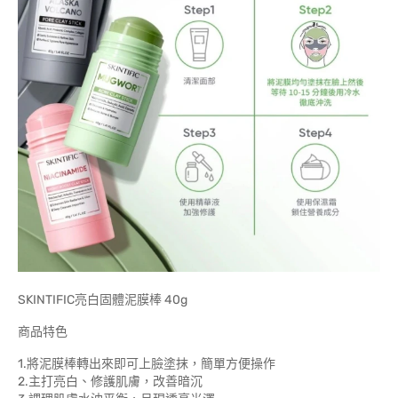
SKINTIFIC亮白固體泥膜棒 40g
商品特色
1.將泥膜棒轉出來即可上臉塗抹，簡單方便操作
2.主打亮白、修護肌膚，改善暗沉