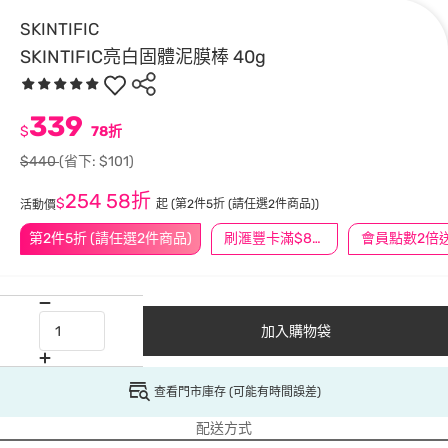
SKINTIFIC
SKINTIFIC亮白固體泥膜棒 40g
339
$
78折
$440
(省下: $101)
254
58折
$
起
(第2件5折 (請任選2件商品))
活動價
第2件5折 (請任選2件商品)
刷滙豐卡滿$888送3萬點
會員點數2倍
加入購物袋
查看門市庫存 (可能有時間誤差)
配送方式