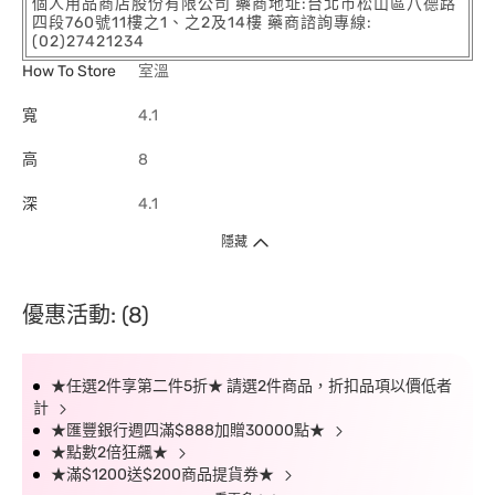
個人用品商店股份有限公司 藥商地址:台北市松山區八德路
四段760號11樓之1、之2及14樓 藥商諮詢專線:
(02)27421234
How To Store
室溫
寬
4.1
高
8
深
4.1
隱藏
優惠活動: (8)
★任選2件享第二件5折★ 請選2件商品，折扣品項以價低者
計
★匯豐銀行週四滿$888加贈30000點★
★點數2倍狂飆★
★滿$1200送$200商品提貨券★