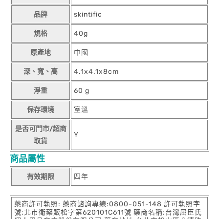
品牌
skintific
規格
40g
原產地
中國
深、寬、高
4.1x4.1x8cm
淨重
60 g
保存環境
室溫
是否可門市/超商
Y
取貨
商品屬性
有效期限
四年
藥商許可執照: 藥商諮詢專線:0800-051-148 許可執照字
號:北市衛藥販松字第620101C611號 藥商名稱:台灣屈臣氏