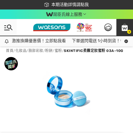
下載app最高回饋$350
本期活動詳情請點我
屈臣氏線上服務
0
激推換購優惠價！立即點我看
激推換購優惠價！立即點我看
下單選閃電送 1小時到貨！領神券
首頁
/
化妝品
/
臉部彩妝
/
粉餅/蜜粉
/
SKINTIFIC柔霧定妝蜜粉 03A-10G