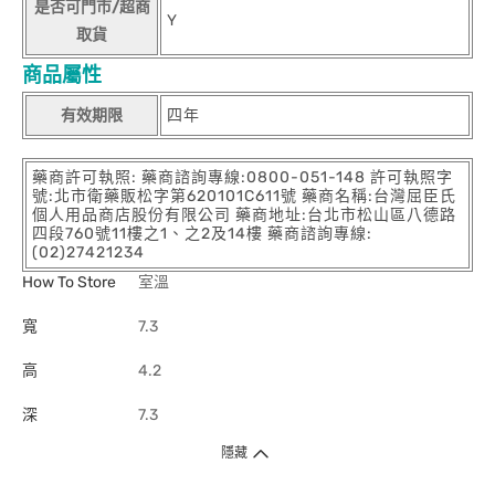
是否可門市/超商
Y
取貨
商品屬性
有效期限
四年
藥商許可執照: 藥商諮詢專線:0800-051-148 許可執照字
號:北市衛藥販松字第620101C611號 藥商名稱:台灣屈臣氏
個人用品商店股份有限公司 藥商地址:台北市松山區八德路
四段760號11樓之1、之2及14樓 藥商諮詢專線:
(02)27421234
How To Store
室溫
寬
7.3
高
4.2
深
7.3
隱藏