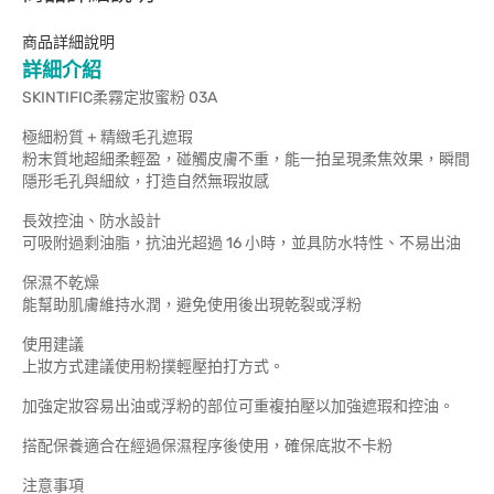
商品詳細說明
詳細介紹
SKINTIFIC柔霧定妝蜜粉 03A
極細粉質 + 精緻毛孔遮瑕
粉末質地超細柔輕盈，碰觸皮膚不重，能一拍呈現柔焦效果，瞬間
隱形毛孔與細紋，打造自然無瑕妝感
長效控油、防水設計
可吸附過剩油脂，抗油光超過 16 小時，並具防水特性、不易出油
保濕不乾燥
能幫助肌膚維持水潤，避免使用後出現乾裂或浮粉
使用建議
上妝方式建議使用粉撲輕壓拍打方式。
加強定妝容易出油或浮粉的部位可重複拍壓以加強遮瑕和控油。
搭配保養適合在經過保濕程序後使用，確保底妝不卡粉
注意事項