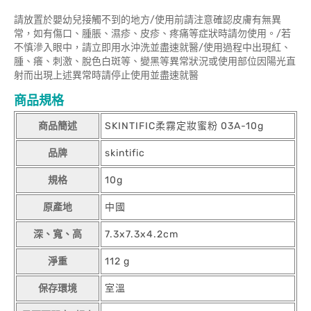
請放置於嬰幼兒接觸不到的地方/使用前請注意確認皮膚有無異
常，如有傷口、腫脹、濕疹、皮疹、疼痛等症狀時請勿使用。/若
不慎滲入眼中，請立即用水沖洗並盡速就醫/使用過程中出現紅、
腫、癢、刺激、脫色白斑等、變黑等異常狀況或使用部位因陽光直
射而出現上述異常時請停止使用並盡速就醫
商品規格
商品簡述
SKINTIFIC柔霧定妝蜜粉 03A-10g
品牌
skintific
規格
10g
原產地
中國
深、寬、高
7.3x7.3x4.2cm
淨重
112 g
保存環境
室溫