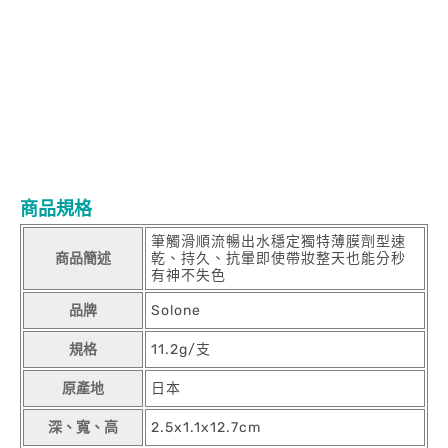
商品規格
筆觸滑順流暢出水穩定獨特薄膜劑型速
商品簡述
乾、持久、抗暈即使帶妝整天也能分秒
有神不失色
品牌
Solone
規格
11.2g/支
原產地
日本
深、寬、高
2.5x1.1x12.7cm