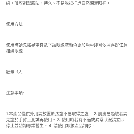
線。薄膜劑型服貼、持久、不易脫妝打造自然深邃眼神。
使用方法
使用時請先搖晃筆身數下讓眼線液顏色更加均勻即可依照喜好任意
描繪眼線
數量: 1入
注意事項:
1.本產品僅供外用請放置於孩童不易取得之處。 2. 肌膚易過敏者請
先塗於手臂上測試再使用。 3. 使用時若有不適或異常狀況請立即
停止並諮詢專業醫生。 4. 請使用卸妝產品卸除。