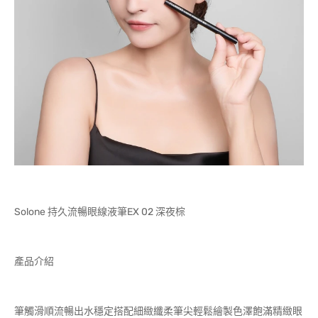
Solone 持久流暢眼線液筆EX 02 深夜棕
產品介紹
筆觸滑順流暢出水穩定搭配細緻纖柔筆尖輕鬆繪製色澤飽滿精緻眼