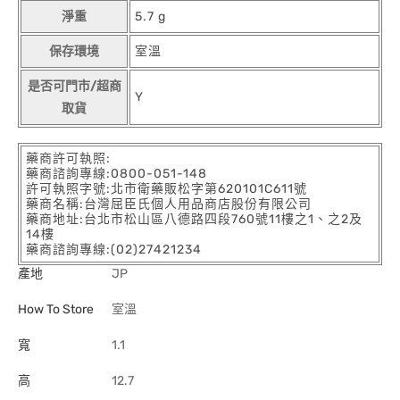
淨重
5.7 g
保存環境
室溫
是否可門市/超商
Y
取貨
藥商許可執照:
藥商諮詢專線:0800-051-148
許可執照字號:北市衛藥販松字第620101C611號
藥商名稱:台灣屈臣氏個人用品商店股份有限公司
藥商地址:台北市松山區八德路四段760號11樓之1、之2及
14樓
藥商諮詢專線:(02)27421234
產地
JP
How To Store
室溫
寬
1.1
高
12.7