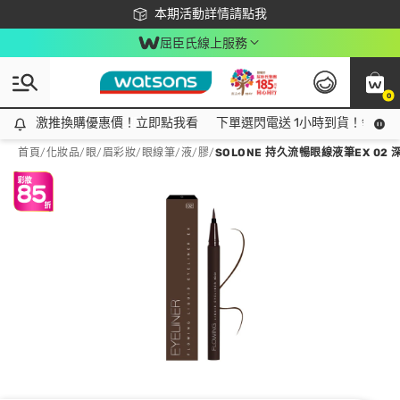
下載app最高回饋$350
本期活動詳情請點我
屈臣氏線上服務
0
激推換購優惠價！立即點我看
激推換購優惠價！立即點我看
下單選閃電送 1小時到貨！領神券
首頁
/
化妝品
/
眼/眉彩妝
/
眼線筆/液/膠
/
SOLONE 持久流暢眼線液筆EX 02 