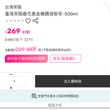
台灣茶摳
臺灣茶摳春花黃金橄欖液態皂-500ml
269
$
57折
$480
(省下: $211)
229
48折
$
起
(不限金額結帳享85折)
活動價
刷中信卡滿$888送3萬點
民生/髮類滿$388送舒潔冰巾
加入購物袋
查看門市庫存 (可能有時間誤差)
配送方式