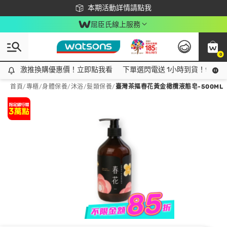
下載app最高回饋$350
本期活動詳情請點我
屈臣氏線上服務
0
激推換購優惠價！立即點我看
激推換購優惠價！立即點我看
下單選閃電送 1小時到貨！領神券
首頁
/
專櫃
/
身體保養
/
沐浴/髮類保養
/
臺灣茶摳春花黃金橄欖液態皂-500ML