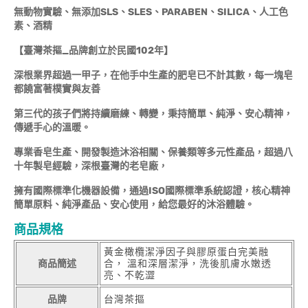
無動物實驗、無添加SLS、SLES、PARABEN、SILICA、人工色
素、酒精
【臺灣茶摳_品牌創立於民國102年】
深根業界超過一甲子，在他手中生產的肥皂已不計其數，每一塊皂
都饒富著樸實與友善
第三代的孩子們將持續磨練、轉變，秉持簡單、純淨、安心精神，
傳遞手心的溫暖。
專業香皂生產、開發製造沐浴相關、保養類等多元性產品，超過八
十年製皂經驗，深根臺灣的老皂廠，
擁有國際標準化機器設備，通過ISO國際標準系統認證，核心精神
簡單原料、純淨產品、安心使用，給您最好的沐浴體驗。
商品規格
黃金橄欖潔淨因子與膠原蛋白完美融
商品簡述
合， 溫和深層潔淨，洗後肌膚水嫩透
亮、不乾澀
品牌
台灣茶摳