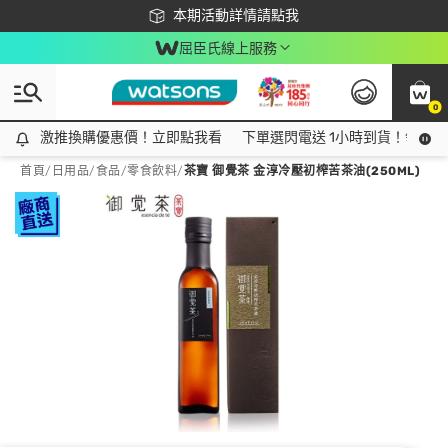
下載app最高回饋$350
本期活動詳情請點我
屈臣氏線上服務
0
激推換購優惠價！立即點我看
激推換購優惠價！立即點我看
下單選閃電送 1小時到貨！領神券
首頁
/
日用品
/
食品
/
零食飲料
/
茶寶 御覺茶 金淳冷壓初榨苦茶油(250ML)