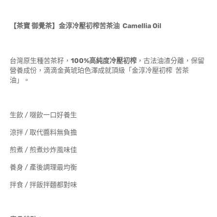
【茶寶 御覺茶】金淳冷壓初榨苦茶油
Camellia Oil
台灣原生種苦茶籽，
100%高純度冷壓初榨
，古法油渣分離，保留
營養成份，滴滴金黃琥珀色澤成就頂級「金淳冷壓初榨 苦茶
油」。
生飲 / 啜飲一口好養生
涼拌 / 取代醬料無負擔
煎煮 / 煎煮炒炸風味佳
養身 / 產後調理最均衡
拌食 / 拌飯拌麵都對味