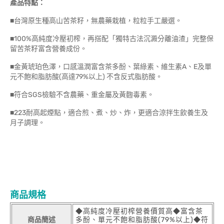
產品特點：
■台灣原生種高山苦茶籽，無農藥栽植，粒粒手工嚴選。
■100%高純度冷壓初榨，再搭配「獨特古法沉澱分離油渣」完整保
留苦茶籽富含營養成份。
■金黃琥珀色澤，口感溫潤富含茶多酚、葉綠素、維生素A、E及單
元不飽和脂肪酸(高達79%以上) 不含反式脂肪酸。
■符合SGS檢驗不含農藥、重金屬及黃麴毒素。
■223耐高起煙點，適合煎、煮、炒、炸，更適合涼拌生飲養生及
月子調理。
商品規格
◆高純度冷壓初榨營養價質高◆富含茶
商品簡述
多酚、單元不飽和脂肪酸(79%以上)◆符