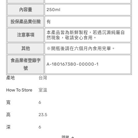
內容量
250ml
投保產品責任險
有
本產品皆為新鮮製程，若遇沉澱純屬自
注意事項
然現象，敬請安心食用。
其他
※開瓶後請在六個月內食用完畢。
食品業者登錄字
A-180167380-00000-1
號
產地
台灣
How To Store
室溫
寬
6
高
23.5
深
6
隱藏