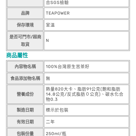
合SGS檢驗
品牌
TEAPOWER
保存環境
室溫
是否可門市/超商
N
取貨
商品屬性
內容物名稱
100%台灣原生苦茶籽
食品添加物名稱
無
熱量820大卡、脂肪91公克(飽和脂肪
營養成份
14.8公克/反式脂肪０公克)、碳水化合
物0.3
製造日期
標示於包裝
有效日期
二年
包裝份量
250ml/瓶