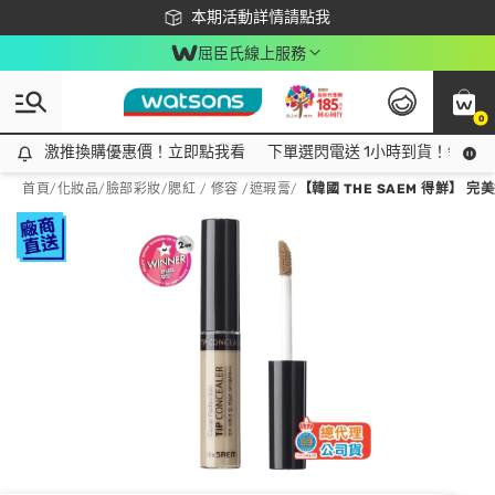
下載app最高回饋$350
本期活動詳情請點我
屈臣氏線上服務
0
激推換購優惠價！立即點我看
激推換購優惠價！立即點我看
下單選閃電送 1小時到貨！領神券
首頁
/
化妝品
/
臉部彩妝
/
腮紅 / 修容 /遮瑕膏
/
【韓國 THE SAEM 得鮮】 完