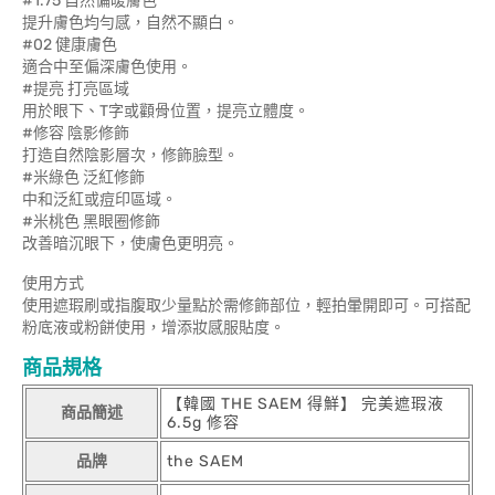
#1.75 自然偏暖膚色
提升膚色均勻感，自然不顯白。
#02 健康膚色
適合中至偏深膚色使用。
#提亮 打亮區域
用於眼下、T字或顴骨位置，提亮立體度。
#修容 陰影修飾
打造自然陰影層次，修飾臉型。
#米綠色 泛紅修飾
中和泛紅或痘印區域。
#米桃色 黑眼圈修飾
改善暗沉眼下，使膚色更明亮。
使用方式
使用遮瑕刷或指腹取少量點於需修飾部位，輕拍暈開即可。可搭配
粉底液或粉餅使用，增添妝感服貼度。
商品規格
【韓國 THE SAEM 得鮮】 完美遮瑕液
商品簡述
6.5g 修容
品牌
the SAEM