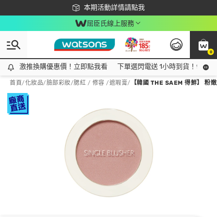
下載app最高回饋$350
本期活動詳情請點我
屈臣氏線上服務
0
激推換購優惠價！立即點我看
激推換購優惠價！立即點我看
下單選閃電送 1小時到貨！領神券
首頁
/
化妝品
/
臉部彩妝
/
腮紅 / 修容 /遮瑕膏
/
【韓國 THE SAEM 得鮮】 粉