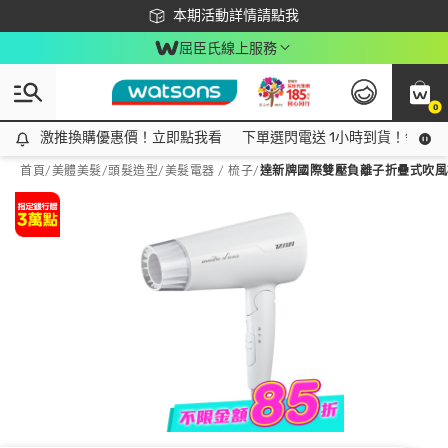
下載app最高回饋$350
本期活動詳情請點我
屈臣氏線上服務
0
激推換購優惠價！立即點我看
激推換購優惠價！立即點我看
下單選閃電送 1小時到貨！領神券
首頁
/
美體美髮
/
頭髮造型
/
美髮電器 / 梳子
/
達新牌國際雙壓負離子折疊式吹風機