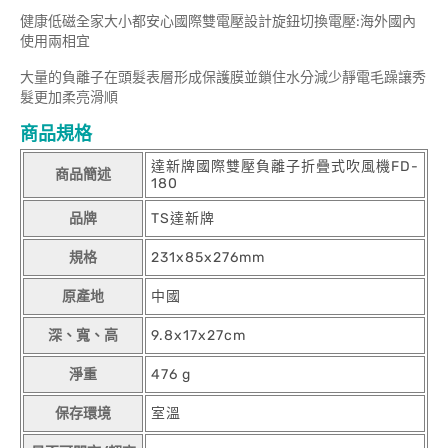
健康低磁全家大小都安心國際雙電壓設計旋鈕切換電壓:海外國內
使用兩相宜
大量的負離子在頭髮表層形成保護膜並鎖住水分減少靜電毛躁讓秀
髮更加柔亮滑順
商品規格
達新牌國際雙壓負離子折疊式吹風機FD-
商品簡述
180
品牌
TS達新牌
規格
231x85x276mm
原產地
中國
深、寬、高
9.8x17x27cm
淨重
476 g
保存環境
室溫