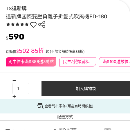
TS達新牌
達新牌國際雙壓負離子折疊式吹風機FD-180
590
$
502
85折
$
起
(不限金額結帳享85折)
活動價
刷中信卡滿$888送3萬點
民生/髮類滿$388送舒潔冰巾
滿$100
加入購物袋
查看門市庫存 (可能有時間誤差)
配送方式
屈臣氏門市