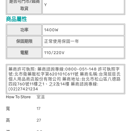
是否可門市/超商
Y
取貨
商品屬性
功率
1400W
保固期限
正常使用保固一年
電壓
110/220V
藥商許可執照: 藥商諮詢專線:0800-051-148 許可執照字
號:北市衛藥販松字第620101C611號 藥商名稱:台灣屈臣氏
個人用品商店股份有限公司 藥商地址:台北市松山區八德路
四段760號11樓之1、之2及14樓 藥商諮詢專線:
(02)27421234
How To Store
室溫
寬
17
高
27