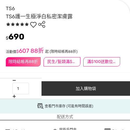
TS6
TS6護一生極淨白私密潔膚露
690
$
607
88折
$
起
(限時結帳再88折)
活動價
限時結帳再88折
民生/髮類滿$388送舒潔冰巾
滿$100送數位印花
加入購物袋
查看門市庫存 (可能有時間誤差)
配送方式
屈臣氏門市