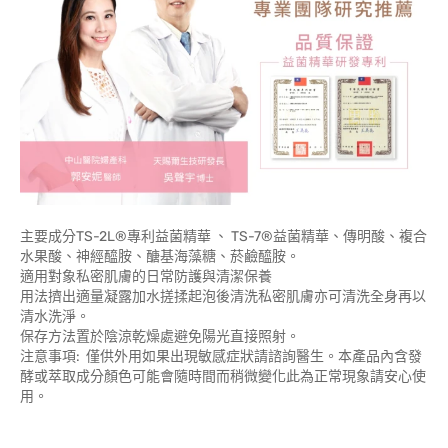
主要成分TS-2L®專利益菌精華 、 TS-7®益菌精華、傳明酸、複合
水果酸、神經醯胺、醣基海藻糖、菸鹼醯胺。
適用對象私密肌膚的日常防護與清潔保養
用法擠出適量凝露加水搓揉起泡後清洗私密肌膚亦可清洗全身再以
清水洗淨。
保存方法置於陰涼乾燥處避免陽光直接照射。
注意事項: 僅供外用如果出現敏感症狀請諮詢醫生。本產品內含發
酵或萃取成分顏色可能會隨時間而稍微變化此為正常現象請安心使
用。