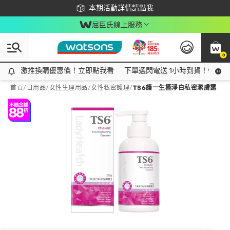
下載app最高回饋$350
本期活動詳情請點我
屈臣氏線上服務
0
激推換購優惠價！立即點我看
激推換購優惠價！立即點我看
下單選閃電送 1小時到貨！領神券
首頁
/
日用品
/
女性生理用品
/
女性私密護理
/
TS6護一生極淨白私密潔膚露