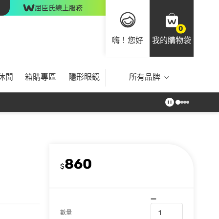
屈臣氏線上服務
0
嗨！您好
我的購物袋
休閒
箱購專區
隱形眼鏡
所有品牌
860
$
數量