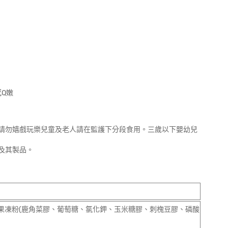
感Q嫩
請勿嬉戲玩樂兒童及老人請在監護下分段食用。三歲以下嬰幼兒
及其製品。
果凍粉(鹿角菜膠、葡萄糖、氯化鉀、玉米糖膠、刺槐豆膠、磷酸