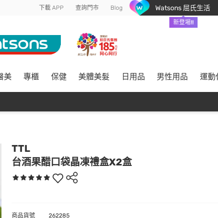
Watsons 屈氏生活
下載 APP
查詢門市
Blog
新登場!!
醫美
專櫃
保健
美體美髮
日用品
男性用品
運動
TTL
台酒果醋口袋晶凍禮盒X2盒
商品貨號
262285