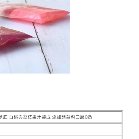
基底 白桃與荔枝果汁製成 添加蒟蒻粉口感Q嫩