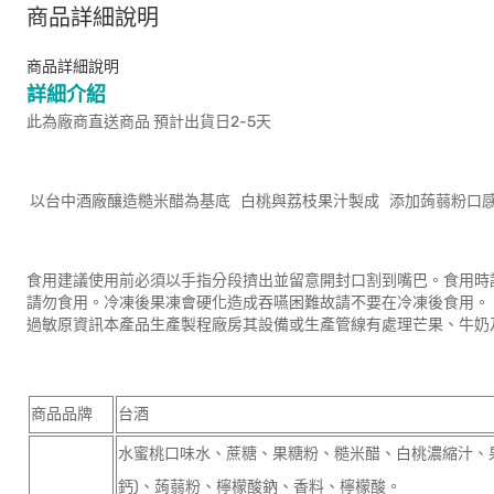
商品詳細說明
商品詳細說明
詳細介紹
此為廠商直送商品 預計出貨日2-5天
以台中酒廠釀造糙米醋為基底 白桃與荔枝果汁製成 添加蒟蒻粉口
食用建議使用前必須以手指分段擠出並留意開封口割到嘴巴。食用時
請勿食用。冷凍後果凍會硬化造成吞嚥困難故請不要在冷凍後食用。
過敏原資訊本產品生產製程廠房其設備或生產管線有處理芒果、牛奶
商品品牌
台酒
水蜜桃口味水、蔗糖、果糖粉、糙米醋、白桃濃縮汁、
鈣)、蒟蒻粉、檸檬酸鈉、香料、檸檬酸。