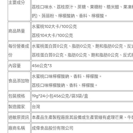
主要成分
荔枝口味水、荔枝原汁、蔗糖、果糖粉、糙米醋、果凍
鈣)、蒟蒻粉、檸檬酸鈉、香料、檸檬酸。
水蜜桃102大卡/100公克
商品熱量
荔枝104大卡/100公克
每份營養成
水蜜桃蛋白質0公克、脂肪0公克、飽和脂肪0公克、反式脂
份
荔枝蛋白質0公克、脂肪0公克、飽和脂肪0公克、反式脂
內容量
456公克*3
水蜜桃口味檸檬酸鈉、香料、檸檬酸。
食品添加物
荔枝口味檸檬酸鈉、香料、檸檬酸。
包裝規格
19g*24小包456公克/袋3袋/盒
製造國家
台灣
過敏原資訊
本產品生產製程廠房其設備或生產管線有處理芒果、牛
廠商名稱
成偉食品股份有限公司