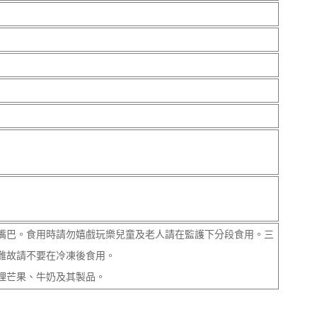
嘴巴。食用時請勿嬉戲玩樂兒童及老人請在監護下分段食用。三
難故請不要在冷凍後食用。
理芒果、牛奶及其製品。