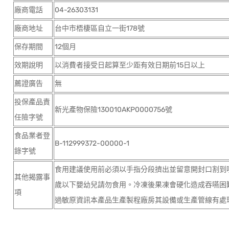
廠商電話
04-26303131
廠商地址
台中市梧棲區自立一街178號
保存期間
12個月
效期說明
以消費者接受日起算至少距有效日期前15日以上
薦證廣告
無
投保產品責
新光產物保險130010AKP0000756號
任險字號
食品業者登
B-112999372-00000-1
錄字號
食用建議使用前必須以手指分段擠出並留意開封口割到
其他揭露事
歲以下嬰幼兒請勿食用。冷凍後果凍會硬化造成吞嚥困
項
過敏原資訊本產品生產製程廠房其設備或生產管線有處