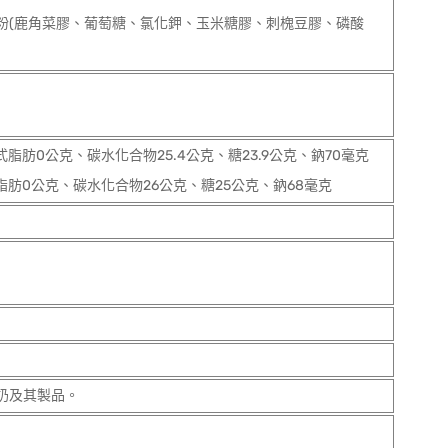
粉(鹿角菜膠、葡萄糖、氯化鉀、玉米糖膠、刺槐豆膠、磷酸
肪0公克、碳水化合物25.4公克、糖23.9公克、鈉70毫克
肪0公克、碳水化合物26公克、糖25公克、鈉68毫克
奶及其製品。