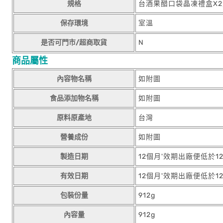
規格
台酒果醋口袋晶凍禮盒X2
保存環境
室溫
是否可門市/超商取貨
N
商品屬性
內容物名稱
如附圖
食品添加物名稱
如附圖
原料原產地
台灣
營養成份
如附圖
製造日期
12個月'效期出廠便低於1
有效日期
12個月'效期出廠便低於1
包裝份量
912g
內容量
912g