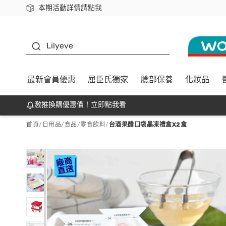
本期活動詳情請點我
下載app最高回饋$350
K beauty
Lilyeve
最新會員優惠
屈臣氏獨家
臉部保養
化妝品
激推換購優惠價！立即點我看
首頁
/
日用品
/
食品
/
零食飲料
/
台酒果醋口袋晶凍禮盒X2盒