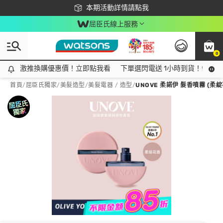
下載app最高回饋$350
本期活動詳情請點我
屈臣氏線上服務
0
激推換購優惠價！立即點我看
激推換購優惠價！立即點我看
下單選閃電送 1小時到貨！領神券
首頁
/
屈臣氏獨家
/
美髮造型
/
美髮電器 / 造型
/
UNOVE 柔諾伊 髮香噴霧 (柔綻