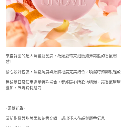
來自韓國的超人氣護髮品牌，為頭髮帶來細緻如薄霧般的香氣體
驗!
精心設計包裝，噴霧角度與細膩程度完美結合，噴灑時如霧般輕盈
無論是日常使用還是特殊場合，都能隨心所欲地噴灑，讓香氣層層
疊加，展現獨特魅力。
-柔綻花香-
清新柑橘與甜美柔和花香交織 譜出迷人花韻與麝香氣息