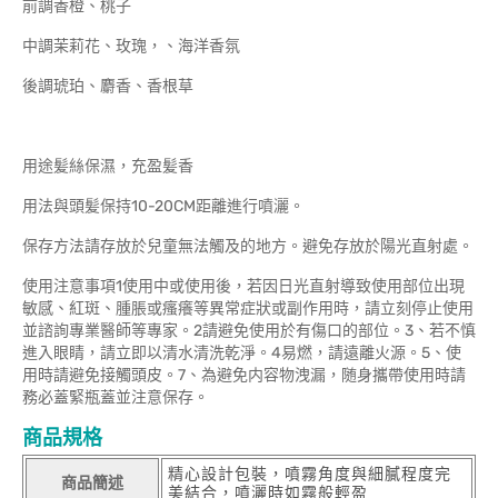
前調香橙、桃子
中調茉莉花、玫瑰，、海洋香氛
後調琥珀、麝香、香根草
用途髪絲保濕，充盈髪香
用法與頭髪保持10-20CM距離進行噴灑。
保存方法請存放於兒童無法觸及的地方。避免存放於陽光直射處。
使用注意事項1使用中或使用後，若因日光直射導致使用部位出現
敏感、紅斑、腫脹或瘙癢等異常症狀或副作用時，請立刻停止使用
並諮詢專業醫師等專家。2請避免使用於有傷口的部位。3、若不慎
進入眼睛，請立即以清水清洗乾淨。4易燃，請遠離火源。5、使
用時請避免接觸頭皮。7、為避免内容物洩漏，随身攜帶使用時請
務必蓋緊瓶蓋並注意保存。
商品規格
精心設計包裝，噴霧角度與細膩程度完
商品簡述
美結合，噴灑時如霧般輕盈