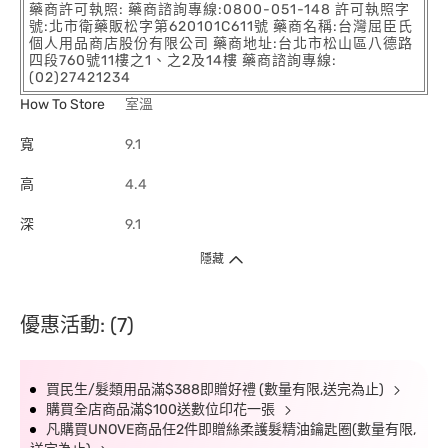
藥商許可執照: 藥商諮詢專線:0800-051-148 許可執照字
號:北市衛藥販松字第620101C611號 藥商名稱:台灣屈臣氏
個人用品商店股份有限公司 藥商地址:台北市松山區八德路
四段760號11樓之1、之2及14樓 藥商諮詢專線:
(02)27421234
How To Store
室溫
寬
9.1
高
4.4
深
9.1
隱藏
優惠活動: (7)
買民生/髮類用品滿$388即贈好禮 (數量有限,送完為止)
購買全店商品滿$100送數位印花一張
凡購買UNOVE商品任2件即贈絲柔護髮精油鑰匙圈(數量有限,