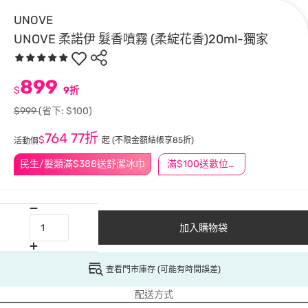
UNOVE
UNOVE 柔諾伊 髮香噴霧 (柔綻花香)20ml-獨家
899
$
9折
$999
(省下: $100)
764
77折
$
起
(不限金額結帳享85折)
活動價
民生/髮類滿$388送舒潔冰巾
滿$100送數位印花
加入購物袋
查看門市庫存 (可能有時間誤差)
配送方式