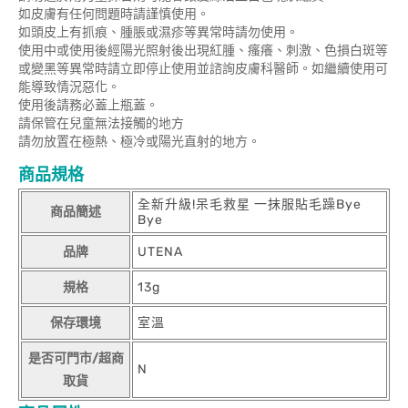
如皮膚有任何問題時請謹慎使用。
如頭皮上有抓痕、腫脹或濕疹等異常時請勿使用。
使用中或使用後經陽光照射後出現紅腫、瘙癢、刺激、色損白斑等
或變黑等異常時請立即停止使用並諮詢皮膚科醫師。如繼續使用可
能導致情況惡化。
使用後請務必蓋上瓶蓋。
請保管在兒童無法接觸的地方
請勿放置在極熱、極冷或陽光直射的地方。
商品規格
全新升級!呆毛救星 一抹服貼毛躁Bye
商品簡述
Bye
品牌
UTENA
規格
13g
保存環境
室溫
是否可門市/超商
N
取貨