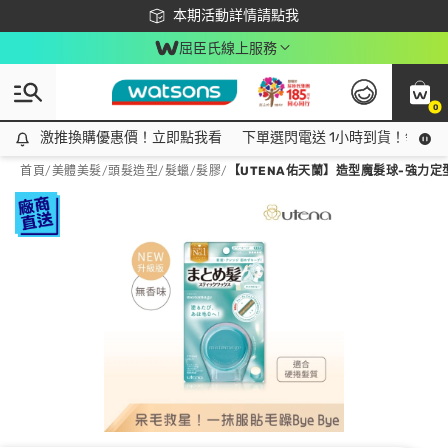
下載app最高回饋$350
本期活動詳情請點我
屈臣氏線上服務
0
激推換購優惠價！立即點我看
激推換購優惠價！立即點我看
下單選閃電送 1小時到貨！領神券
首頁
/
美體美髮
/
頭髮造型
/
髮蠟/髮膠
/
【UTENA佑天蘭】造型魔髮球-強力定型