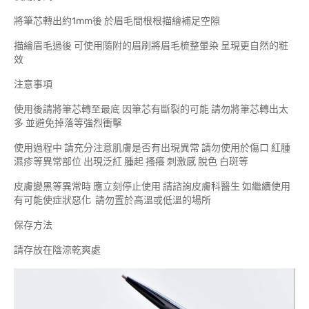
將筆芯轉出約1mm後 於眉毛間根根描繪補足空隙
描繪眉毛過後 可使用隨附的眉刷將眉毛梳整暈染 呈現更自然的粧
效
注意事項
使用後請將筆芯轉至最底 因筆芯有斷裂的可能 請勿將筆芯轉出太
多 並避免掉落等強烈衝擊
使用過程中 請充分注意肌膚是否有出現異常 請勿使用於傷口 紅腫
濕疹等異常部位 出現泛紅 腫起 搔癢 刺激感 脫色 白斑等
皮膚變黑等異常時 應立刻停止使用 請諮詢皮膚科醫生 如繼續使用
有可能使症狀惡化 請勿置於高溫或低溫的場所
保存方法
請存放在陰涼乾爽處