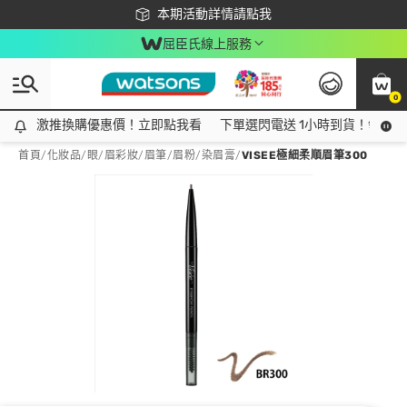
下載app最高回饋$350
本期活動詳情請點我
屈臣氏線上服務
0
激推換購優惠價！立即點我看
激推換購優惠價！立即點我看
下單選閃電送 1小時到貨！領神券
首頁
/
化妝品
/
眼/眉彩妝
/
眉筆/眉粉/染眉膏
/
VISEE極細柔順眉筆300