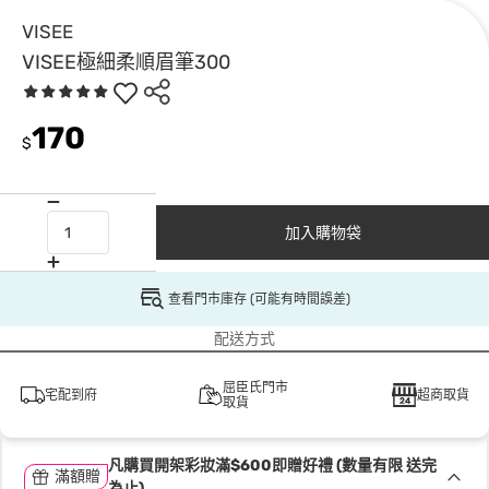
VISEE
VISEE極細柔順眉筆300
170
$
加入購物袋
查看門市庫存 (可能有時間誤差)
配送方式
屈臣氏門市
宅配到府
超商取貨
取貨
凡購買開架彩妝滿$600即贈好禮 (數量有限 送完
滿額贈
為止)