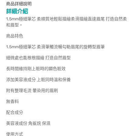
商品詳細說明
詳細介紹
1.5mm極細筆芯 柔順質地輕鬆描繪柔滑描繪直達眉尾 打造自然柔
和眉型。
商品特色
1.5mm極細筆芯 柔滑筆觸流暢勾勒眉尾的旋轉型眉筆
細微處也能根根描繪 打造自然眉型
長時間維持剛上粧時的顯色粧效
添加美容液成分 上粧同時溫和保養
附有整理毛流 暈染用的眉刷
無香料
配合成分
美容液成份 角鯊烷 保濕
使用方式