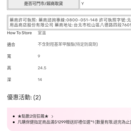
是否可門市/超商取貨
Y
藥商許可執照: 藥商諮詢專線:0800-051-148 許可執照字號
用品商店股份有限公司 藥商地址:台北市松山區八德路四段760號11樓
How To Store
室溫
不含對羥基苯甲酸酯(特定防腐劑)
適合
寬
9
高
24.5
深
14
優惠活動: (2)
★點數2倍狂飆★
凡購保健指定商品滿$1299贈送好禮任選*1 (數量有限,送完為止