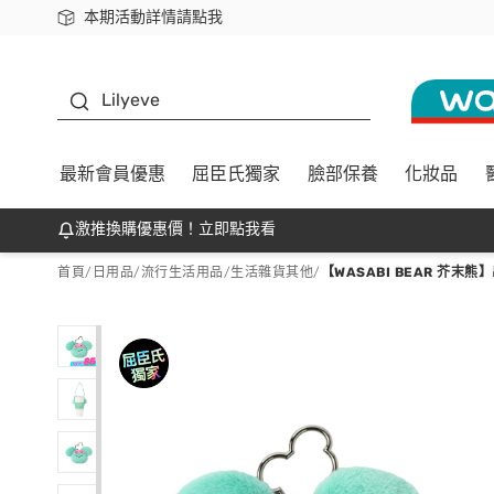
本期活動詳情請點我
下載app最高回饋$350
K beauty
Lilyeve
最新會員優惠
屈臣氏獨家
臉部保養
化妝品
激推換購優惠價！立即點我看
首頁
/
日用品
/
流行生活用品
/
生活雜貨其他
/
【WASABI BEAR 芥末熊