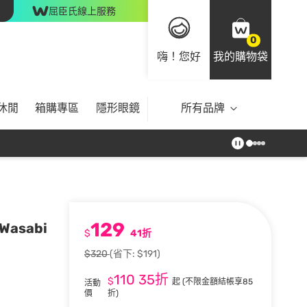
屈臣氏線上服務
0
嗨！您好
我的購物袋
休閒
箱購專區
隱形眼鏡
所有品牌
129
asabi
$
41折
$320
(省下: $191)
110
35折
$
起
(不限金額結帳享85
活動
價
折)