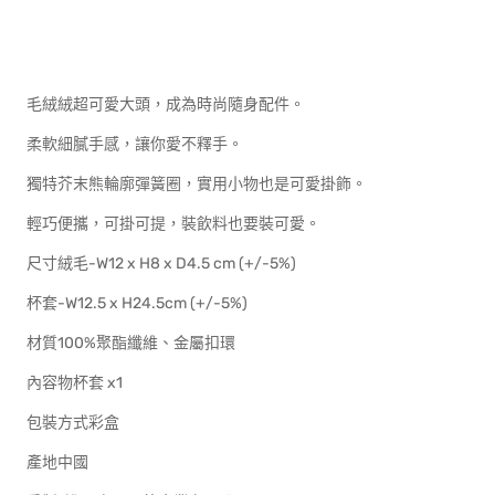
毛絨絨超可愛大頭，成為時尚隨身配件。
柔軟細膩手感，讓你愛不釋手。
獨特芥末熊輪廓彈簧圈，實用小物也是可愛掛飾。
輕巧便攜，可掛可提，裝飲料也要裝可愛。
尺寸絨毛-W12 x H8 x D4.5 cm (+/-5%)
杯套-W12.5 x H24.5cm (+/-5%)
材質100%聚酯纖維、金屬扣環
內容物杯套 x1
包裝方式彩盒
產地中國