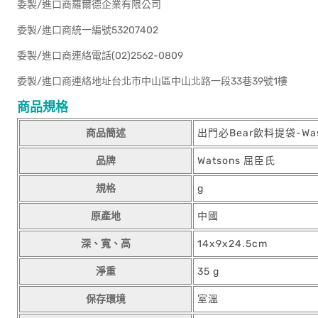
委製/進口商羅爾德企業有限公司
委製/進口商統一編號53207402
委製/進口商連絡電話(02)2562-0809
委製/進口商連絡地址台北市中山區中山北路一段33巷39號1樓
商品規格
商品簡述
出門必Bear飲料提袋-Was
品牌
Watsons 屈臣氏
規格
g
原產地
中國
深、寬、高
14x9x24.5cm
淨重
35 g
保存環境
室溫