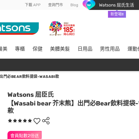
Watsons 屈氏生活
下載 APP
查詢門市
Blog
新登場!!
醫美
專櫃
保健
美體美髮
日用品
男性用品
運動
】出門必BEAR飲料提袋-WASABI款
Watsons 屈臣氏
【Wasabi bear 芥末熊】出門必Bear飲料提袋-W
款
會員點數2倍送