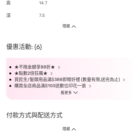
高
14.7
深
7.5
隱藏
優惠活動: (6)
★不限金額享88折★
★點數2倍狂飆★
買民生/髮類用品滿$388即贈好禮 (數量有限,送完為止)
購買全店商品滿$100送數位印花一張
看更多
付款方式與配送方式
隱藏