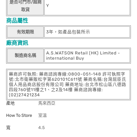
是否可門市/超商
Y
取貨
商品屬性
有效期限
3年，如產品包裝所示
廠商資訊
A.S.WATSON Retail (HK) Limited -
製造商名稱
international Buy
藥商許可執照: 藥商諮詢專線:0800-051-148 許可執照字
號:北市衛藥販松字第620101C611號 藥商名稱:台灣屈臣氏
個人用品商店股份有限公司 藥商地址:台北市松山區八德路
四段760號11樓之1、之2及14樓 藥商諮詢專線:
(02)27421234
產地
馬來西亞
How To Store
室溫
寬
4.5