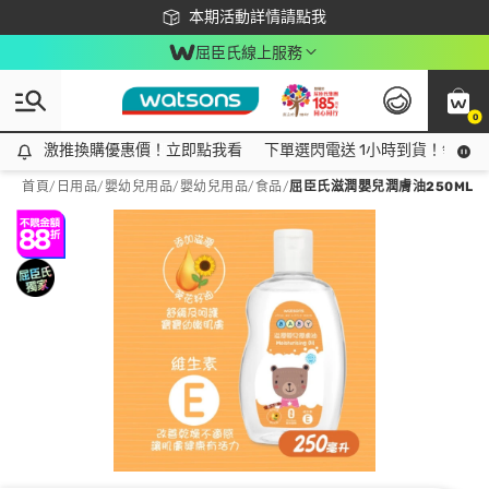
下載app最高回饋$350
本期活動詳情請點我
屈臣氏線上服務
0
激推換購優惠價！立即點我看
激推換購優惠價！立即點我看
下單選閃電送 1小時到貨！領神券
首頁
/
日用品
/
嬰幼兒用品
/
嬰幼兒用品/食品
/
屈臣氏滋潤嬰兒潤膚油250ML