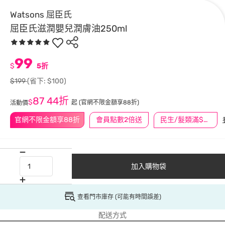
Watsons 屈臣氏
屈臣氏滋潤嬰兒潤膚油250ml
99
$
5折
$199
(省下: $100)
87
44折
$
起
(官網不限金額享88折)
活動價
官網不限金額享88折
會員點數2倍送
民生/髮類滿$388送舒潔冰巾
加入購物袋
查看門市庫存 (可能有時間誤差)
配送方式