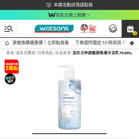
下載app最高回饋$350
本期活動詳情請點我
屈臣氏線上服務
0
激推換購優惠價！立即點我看
激推換購優惠價！立即點我看
下單選閃電送 1小時到貨！領神券
首頁
/
屈臣氏獨家
/
日常用品
/
沐浴清潔
/
屈臣氏神經醯胺煥膚沐浴乳750ML