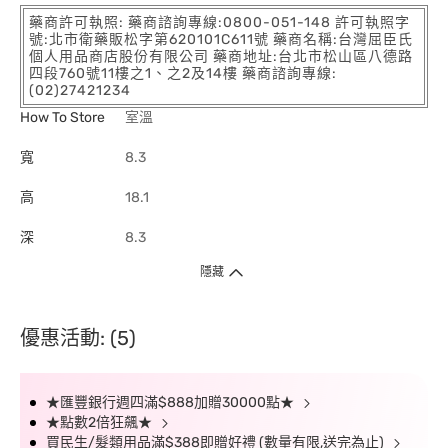
藥商許可執照: 藥商諮詢專線:0800-051-148 許可執照字
號:北市衛藥販松字第620101C611號 藥商名稱:台灣屈臣氏
個人用品商店股份有限公司 藥商地址:台北市松山區八德路
四段760號11樓之1、之2及14樓 藥商諮詢專線:
(02)27421234
How To Store
室溫
寬
8.3
高
18.1
深
8.3
隱藏
優惠活動: (5)
★匯豐銀行週四滿$888加贈30000點★
★點數2倍狂飆★
買民生/髮類用品滿$388即贈好禮 (數量有限,送完為止)