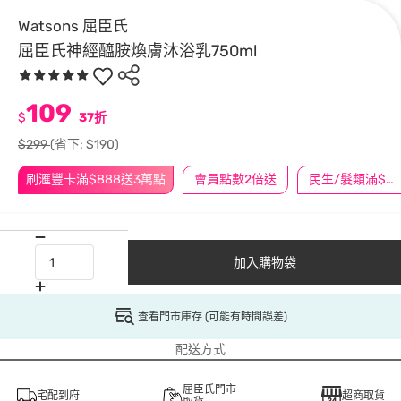
Watsons 屈臣氏
屈臣氏神經醯胺煥膚沐浴乳750ml
109
$
37折
$299
(省下: $190)
刷滙豐卡滿$888送3萬點
會員點數2倍送
民生/髮類滿$388送舒潔冰巾
加入購物袋
查看門市庫存 (可能有時間誤差)
配送方式
屈臣氏門市
宅配到府
超商取貨