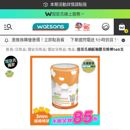
下載app最高回饋$350
本期活動詳情請點我
屈臣氏線上服務
0
激推換購優惠價！立即點我看
激推換購優惠價！立即點我看
下單選閃電送 1小時到貨！領神券
首頁
/
日用品
/
嬰幼兒用品
/
嬰幼兒用品/食品
/
屈臣氏細紙軸嬰兒棉棒160支