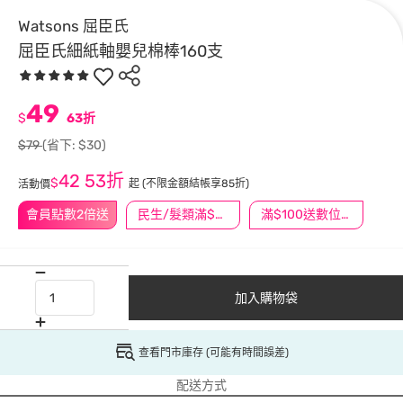
Watsons 屈臣氏
屈臣氏細紙軸嬰兒棉棒160支
49
$
63折
$79
(省下: $30)
42
53折
$
起
(不限金額結帳享85折)
活動價
會員點數2倍送
民生/髮類滿$388送舒潔冰巾
滿$100送數位印花
加入購物袋
查看門市庫存 (可能有時間誤差)
配送方式