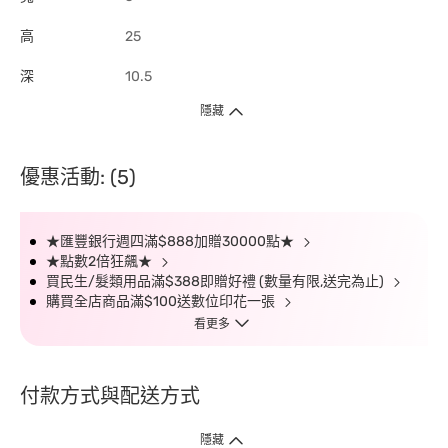
高
25
深
10.5
隱藏
優惠活動: (5)
★匯豐銀行週四滿$888加贈30000點★
★點數2倍狂飆★
買民生/髮類用品滿$388即贈好禮 (數量有限,送完為止)
購買全店商品滿$100送數位印花一張
看更多
付款方式與配送方式
隱藏