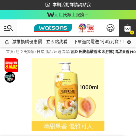
下載app最高回饋$350
本期活動詳情請點我
屈臣氏線上服務
0
激推換購優惠價！立即點我看
激推換購優惠價！立即點我看
下單選閃電送 1小時到貨！領神券
首頁
/
屈臣氏獨家
/
日常用品
/
沐浴清潔
/
屈臣氏胺基酸香水沐浴露(清甜果香)10