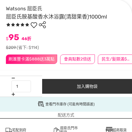
Watsons 屈臣氏
屈臣氏胺基酸香水沐浴露(清甜果香)1000ml
95
$
46折
$209
(省下: $114)
刷滙豐卡滿$888送3萬點
會員點數2倍送
民生/髮類滿$388送舒潔冰巾
加入購物袋
查看門市庫存 (可能有時間誤差)
配送方式
屈臣氏門市
宅配到府
超商取貨