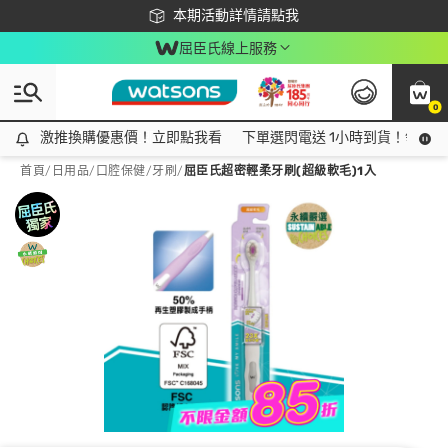
下載app最高回饋$350
本期活動詳情請點我
屈臣氏線上服務
0
激推換購優惠價！立即點我看
激推換購優惠價！立即點我看
下單選閃電送 1小時到貨！領神券
首頁
/
日用品
/
口腔保健
/
牙刷
/
屈臣氏超密輕柔牙刷(超級軟毛)1入