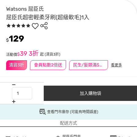
Watsons 屈臣氏
屈臣氏超密輕柔牙刷(超級軟毛)1入
129
$
39
3折
$
起
(清貨3折)
活動價
清貨3折
會員點數2倍送
民生/髮類滿$388送舒潔冰巾
看更多
加入購物袋
查看門市庫存 (可能有時間誤差)
配送方式
屈臣氏門市