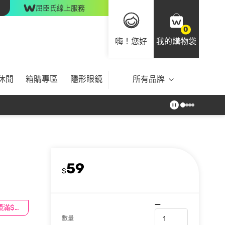
屈臣氏線上服務
0
嗨！您好
我的購物袋
休閒
箱購專區
隱形眼鏡
所有品牌
59
$
民生/髮類滿$388送舒潔冰巾
數量