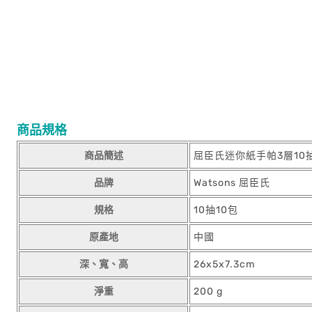
商品規格
商品簡述
屈臣氏迷你紙手帕3層10抽
品牌
Watsons 屈臣氏
規格
10抽10包
原產地
中國
深、寬、高
26x5x7.3cm
淨重
200 g