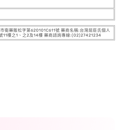
:北市衛藥販松字第620101C611號 藥商名稱:台灣屈臣氏個人
之1、之2及14樓 藥商諮詢專線:(02)27421234