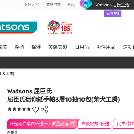
Watsons 屈氏生活
下載 APP
查詢門市
Blog
新登場!!
醫美
專櫃
保健
美體美髮
日用品
男性用品
運動
柴犬工房)
Watsons 屈臣氏
屈臣氏迷你紙手帕3層10抽10包(柴犬工房)
任選兩件享買一送一，數量請選2件
會員點數2倍送
看更多