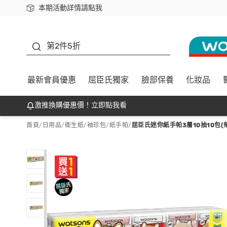
本期活動詳情請點我
下載app最高回饋$350
善存
第2件5折
最新會員優惠
屈臣氏獨家
臉部保養
化妝品
激推換購優惠價！立即點我看
首頁
/
日用品
/
衛生紙
/
袖珍包/紙手帕
/
屈臣氏迷你紙手帕3層10抽10包(