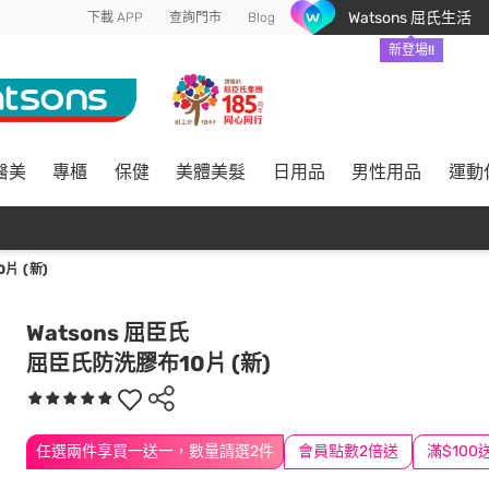
Watsons 屈氏生活
下載 APP
查詢門市
Blog
新登場!!
醫美
專櫃
保健
美體美髮
日用品
男性用品
運動
片 (新)
Watsons 屈臣氏
屈臣氏防洗膠布10片 (新)
任選兩件享買一送一，數量請選2件
會員點數2倍送