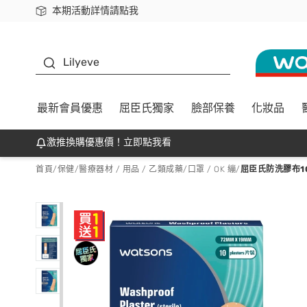
本期活動詳情請點我
下載app最高回饋$350
K beauty
Lilyeve
最新會員優惠
屈臣氏獨家
臉部保養
化妝品
激推換購優惠價！立即點我看
首頁
/
保健
/
醫療器材 / 用品 / 乙類成藥
/
口罩 / OK 繃
/
屈臣氏防洗膠布10