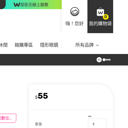
屈臣氏線上服務
0
嗨！您好
我的購物袋
休閒
箱購專區
隱形眼鏡
所有品牌
55
$
滿$100送數位印花
數量