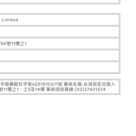
 Limited
0號11樓之1
:北市衛藥販松字第620101C611號 藥商名稱:台灣屈臣氏個人
之1、之2及14樓 藥商諮詢專線:(02)27421234