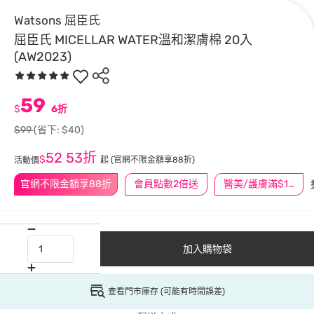
Watsons 屈臣氏
屈臣氏 MICELLAR WATER溫和潔膚棉 20入
(AW2023)
59
$
6折
$99
(省下: $40)
52
53折
$
起
(官網不限金額享88折)
活動價
官網不限金額享88折
會員點數2倍送
醫美/護膚滿$1200送$200
加入購物袋
查看門市庫存 (可能有時間誤差)