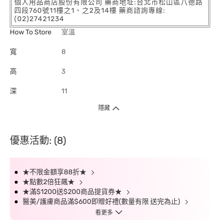
個人用品商店股份有限公司 藥商地址:台北市松山區八德路
四段760號11樓之1、之2及14樓 藥商諮詢專線:
(02)27421234
How To Store
室溫
寬
8
高
3
深
11
隱藏
優惠活動: (8)
★不限金額享88折★
★點數2倍狂飆★
★滿$1200送$200商品提貨券★
醫美/護膚商品滿$600即贈好禮(數量有限 送完為止)
看更多