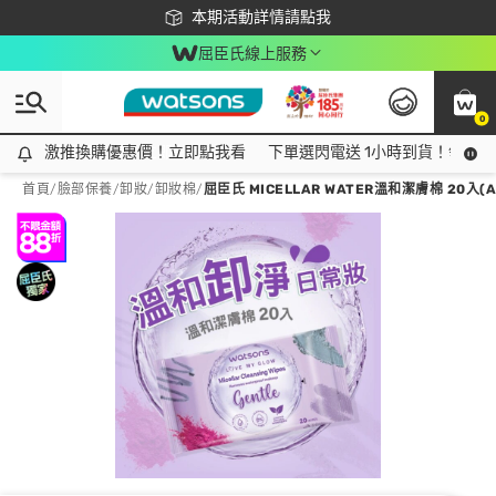
下載app最高回饋$350
本期活動詳情請點我
屈臣氏線上服務
0
激推換購優惠價！立即點我看
激推換購優惠價！立即點我看
下單選閃電送 1小時到貨！領神券
首頁
/
臉部保養
/
卸妝
/
卸妝棉
/
屈臣氏 MICELLAR WATER溫和潔膚棉 20入(A