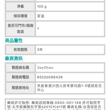
淨重
105 g
保存環境
室溫
是否可門市/超商
Y
取貨
商品屬性
有效期限
3年
廠商資訊
製造商名稱
JoyChou
製造商電話
85226088428
央倉香港沙田火炭禾寮坑路1-5號屈臣氏
製造商地址
中心
藥商許可執照: 藥商諮詢專線:0800-051-148 許可執照字
號:北市衛藥販松字第620101C611號 藥商名稱:台灣屈臣氏