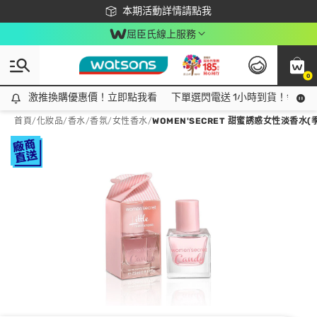
下載app最高回饋$350
本期活動詳情請點我
屈臣氏線上服務
0
激推換購優惠價！立即點我看
激推換購優惠價！立即點我看
下單選閃電送 1小時到貨！領神券
首頁
/
化妝品
/
香水/香氛
/
女性香水
/
WOMEN'SECRET 甜蜜誘惑女性淡香水(