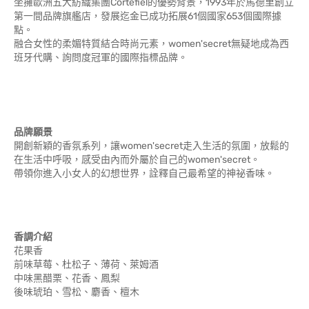
坐擁歐洲五大紡織集團Cortefiel的優勢背景，1993年於馬德里創立
第一間品牌旗艦店，發展迄金已成功拓展61個國家653個國際據
點。
融合女性的柔媚特質結合時尚元素，women'secret無疑地成為西
班牙代購、詢問度冠軍的國際指標品牌。
品牌願景
開創新穎的香氛系列，讓women'secret走入生活的氛圍，放鬆的
在生活中呼吸，感受由內而外屬於自己的women'secret。
帶領你進入小女人的幻想世界，詮釋自己最希望的神祕香味。
香調介紹
花果香
前味草莓、杜松子、薄荷、萊姆酒
中味黑醋栗、花香、鳳梨
後味琥珀、雪松、麝香、檀木