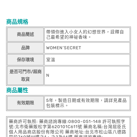
商品規格
帶領你進入小女人的幻想世界，詮釋自
商品簡述
己最希望的神祕香味。
品牌
WOMEN’SECRET
保存環境
室溫
是否可門市/超商
N
取貨
商品屬性
5年，製造日期或有效期限，請詳見產品
有效期限
包裝標示。
藥商許可執照: 藥商諮詢專線:0800-051-148 許可執照字
號:北市衛藥販松字第620101C611號 藥商名稱:台灣屈臣氏
個人用品商店股份有限公司 藥商地址:台北市松山區八德路