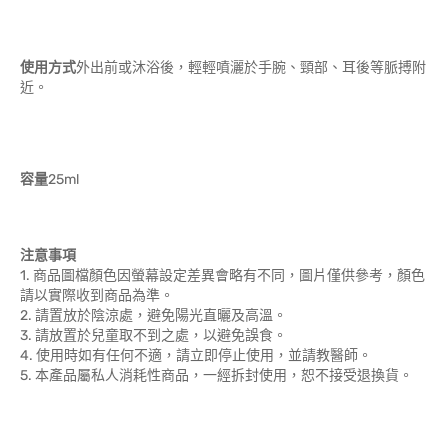
使用方式
外出前或沐浴後，輕輕噴灑於手腕、頸部、耳後等脈搏附
近。
容量
25ml
注意事項
1. 商品圖檔顏色因螢幕設定差異會略有不同，圖片僅供參考，顏色
請以實際收到商品為準。
2. 請置放於陰涼處，避免陽光直曬及高溫。
3. 請放置於兒童取不到之處，以避免誤食。
4. 使用時如有任何不適，請立即停止使用，並請教醫師。
5. 本產品屬私人消耗性商品，一經拆封使用，恕不接受退換貨。