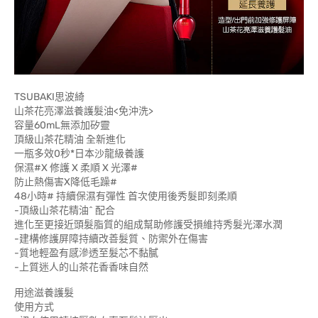
TSUBAKI思波綺
山茶花亮澤滋養護髮油<免沖洗>
容量60mL無添加矽靈
頂級山茶花精油 全新進化
一瓶多效0秒*日本沙龍級養護
保濕#X 修護 X 柔順 X 光澤#
防止熱傷害X降低毛躁#
48小時# 持續保濕有彈性 首次使用後秀髮即刻柔順
-頂級山茶花精油^ 配合
進化至更接近頭髮脂質的組成幫助修護受損維持秀髮光澤水潤
-建構修護屏障持續改善髮質、防禦外在傷害
-質地輕盈有感滲透至髮芯不黏膩
-上質迷人的山茶花香香味自然
用途滋養護髮
使用方式