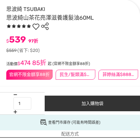
思波綺 TSUBAKI
思波綺山茶花亮澤滋養護髮油60ML
539
$
97折
$559
(省下: $20)
474
85折
$
起
(官網不限金額享88折)
活動價
官網不限金額享88折
民生/髮類滿$388送舒潔冰巾
菲婷絲滿$888折$88
加入購物袋
查看門市庫存 (可能有時間誤差)
配送方式