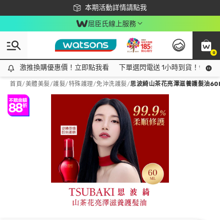
下載app最高回饋$350
本期活動詳情請點我
屈臣氏線上服務
0
激推換購優惠價！立即點我看
激推換購優惠價！立即點我看
下單選閃電送 1小時到貨！領神券
首頁
/
美體美髮
/
護髮/特殊護理
/
免沖洗護髮
/
思波綺山茶花亮澤滋養護髮油60