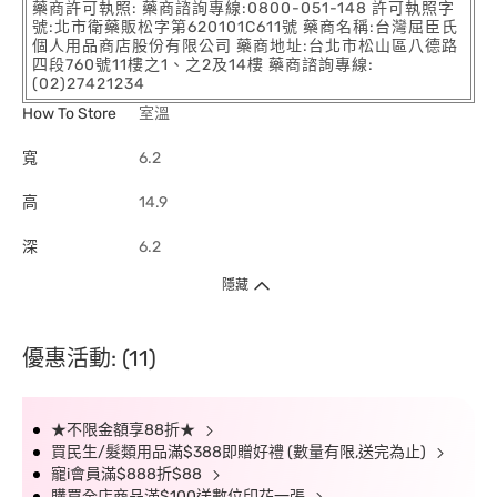
藥商許可執照: 藥商諮詢專線:0800-051-148 許可執照字
號:北市衛藥販松字第620101C611號 藥商名稱:台灣屈臣氏
個人用品商店股份有限公司 藥商地址:台北市松山區八德路
四段760號11樓之1、之2及14樓 藥商諮詢專線:
(02)27421234
How To Store
室溫
寬
6.2
高
14.9
深
6.2
隱藏
優惠活動: (11)
★不限金額享88折★
買民生/髮類用品滿$388即贈好禮 (數量有限,送完為止)
寵i會員滿$888折$88
購買全店商品滿$100送數位印花一張