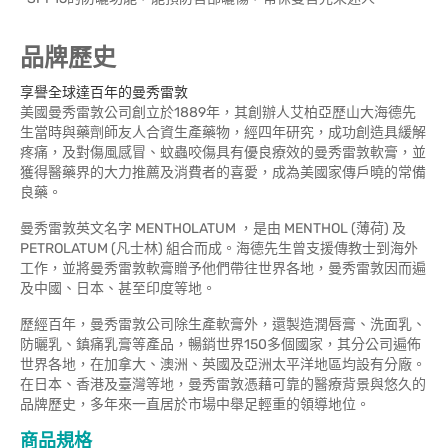
品牌歷史
享譽全球達百年的曼秀雷敦
美國曼秀雷敦公司創立於1889年，其創辦人艾柏亞歷山大海德先
生當時與藥劑師友人合資生產藥物，經四年研究，成功創造具緩解
疼痛，及對傷風感冒、蚊蟲咬傷具有優良療效的曼秀雷敦軟膏，並
獲得醫藥界的大力推薦及消費者的喜愛，成為美國家傳戶曉的常備
良藥。
曼秀雷敦英文名字 MENTHOLATUM ，是由 MENTHOL (薄荷) 及
PETROLATUM (凡士林) 組合而成。海德先生曾支援傳教士到海外
工作，並將曼秀雷敦軟膏贈予他們帶往世界各地，曼秀雷敦因而遍
及中國、日本、甚至印度等地。
歷經百年，曼秀雷敦公司除生產軟膏外，還製造潤唇膏、洗面乳、
防曬乳、鎮痛乳膏等產品，暢銷世界150多個國家，其分公司遍佈
世界各地，在加拿大、澳洲、英國及亞洲太平洋地區均設有分廠。
在日本、香港及臺灣等地，曼秀雷敦憑藉可靠的醫療背景與悠久的
品牌歷史，多年來一直居於市場中舉足輕重的領導地位。
商品規格