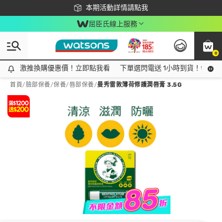
下載app最高回饋$350
本期活動詳情請點我
屈臣氏線上服務
0
激推換購優惠價！立即點我看
激推換購優惠價！立即點我看
下單選閃電送 1小時到貨！領神券
首頁
/
臉部保養
/
保養
/
唇部保養
/
曼秀雷敦薄荷修護潤唇膏 3.5G