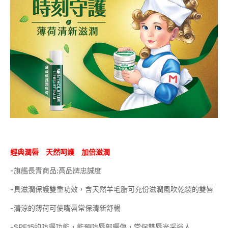
經典潤唇 天然呵護 加倍滋潤
-旗艦長青商品;高品牌忠誠度
-具滋潤保護雙重功效，含天然羊毛脂可充份滋潤風吹乾裂的雙唇
-清涼的薄荷可使嘴唇常保清新舒暢
-SPF15的防曬功能，能預防唇部曬傷，常保雙唇光采迷人