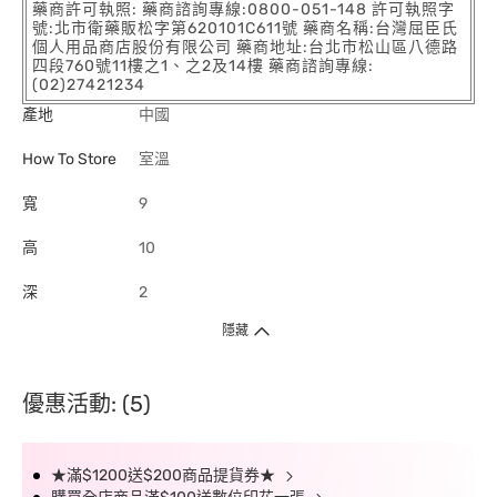
藥商許可執照: 藥商諮詢專線:0800-051-148 許可執照字
號:北市衛藥販松字第620101C611號 藥商名稱:台灣屈臣氏
個人用品商店股份有限公司 藥商地址:台北市松山區八德路
四段760號11樓之1、之2及14樓 藥商諮詢專線:
(02)27421234
產地
中國
How To Store
室溫
寬
9
高
10
深
2
隱藏
優惠活動: (5)
★滿$1200送$200商品提貨券★