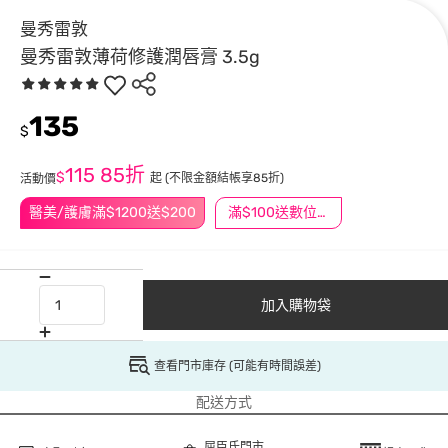
曼秀雷敦
曼秀雷敦薄荷修護潤唇膏 3.5g
135
$
115
85折
$
起
(不限金額結帳享85折)
活動價
醫美/護膚滿$1200送$200
滿$100送數位印花
加入購物袋
查看門市庫存 (可能有時間誤差)
配送方式
屈臣氏門市