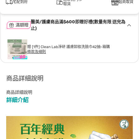
宅配到府
超商取貨
取貨
醫美/護膚商品滿$600即贈好禮(數量有限 送完為
滿額贈
止)
贈 [1件] Clean Lab淨研 護膚卸妝洗臉巾42抽-箱購
條款及細則
商品詳細說明
商品詳細說明
詳細介紹