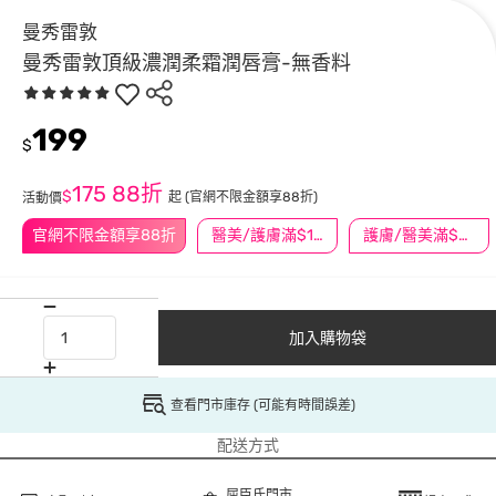
曼秀雷敦
曼秀雷敦頂級濃潤柔霜潤唇膏-無香料
199
$
175
88折
$
起
(官網不限金額享88折)
活動價
官網不限金額享88折
醫美/護膚滿$1200送$200
護膚/醫美滿$600送好禮
加入購物袋
查看門市庫存 (可能有時間誤差)
配送方式
屈臣氏門市