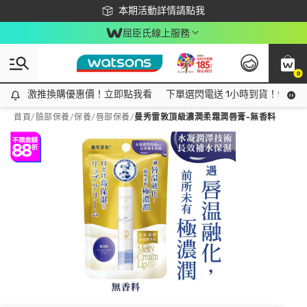
下載app最高回饋$350
本期活動詳情請點我
屈臣氏線上服務
0
激推換購優惠價！立即點我看
激推換購優惠價！立即點我看
下單選閃電送 1小時到貨！領神券
首頁
/
臉部保養
/
保養
/
唇部保養
/
曼秀雷敦頂級濃潤柔霜潤唇膏-無香料