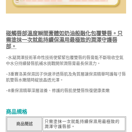
碰觸唇部溫度瞬間膏體如奶油般融化包覆雙唇。只
需塗抹一次就能持續保濕用最極致的潤澤守護唇
部。
-水凝潤澤技術革命性技術使緊緊包覆雙唇的唇膏能不斷吸收空氣
中水分持續替唇肌補水挑戰開架潤唇膏最長保濕力。
-3重賽洛美保濕因子快速滲透唇肌及角質層讓保濕精華呵護每寸唇
肌雙唇水嫩隨時綻放晶透光澤。
-8重保濕精華深層滋養、修護的唇肌使雙唇恢復健康柔嫩
商品規格
只需塗抹一次就能持續保濕用最極致的
商品簡述
潤澤守護唇部。