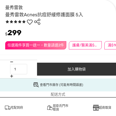
曼秀雷敦
曼秀雷敦Acnes抗痘舒緩修護面膜 5入
299
$
任選兩件享買一送一，數量請選2件
護膚/醫美滿$600送好禮
加入購物袋
查看門市庫存 (可能有時間誤差)
配送方式
屈臣氏門市
宅配到府
超商取貨
取貨