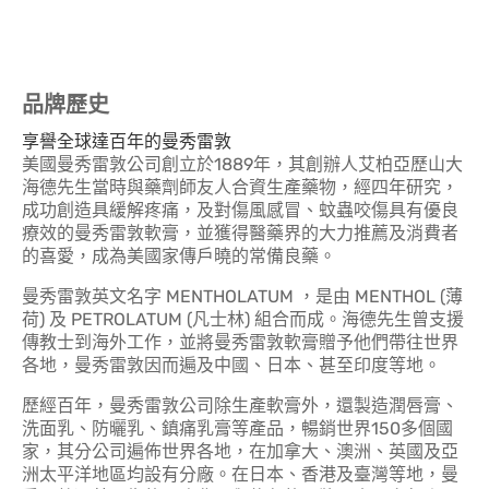
品牌歷史
享譽全球達百年的曼秀雷敦
美國曼秀雷敦公司創立於1889年，其創辦人艾柏亞歷山大
海德先生當時與藥劑師友人合資生產藥物，經四年研究，
成功創造具緩解疼痛，及對傷風感冒、蚊蟲咬傷具有優良
療效的曼秀雷敦軟膏，並獲得醫藥界的大力推薦及消費者
的喜愛，成為美國家傳戶曉的常備良藥。
曼秀雷敦英文名字 MENTHOLATUM ，是由 MENTHOL (薄
荷) 及 PETROLATUM (凡士林) 組合而成。海德先生曾支援
傳教士到海外工作，並將曼秀雷敦軟膏贈予他們帶往世界
各地，曼秀雷敦因而遍及中國、日本、甚至印度等地。
歷經百年，曼秀雷敦公司除生產軟膏外，還製造潤唇膏、
洗面乳、防曬乳、鎮痛乳膏等產品，暢銷世界150多個國
家，其分公司遍佈世界各地，在加拿大、澳洲、英國及亞
洲太平洋地區均設有分廠。在日本、香港及臺灣等地，曼