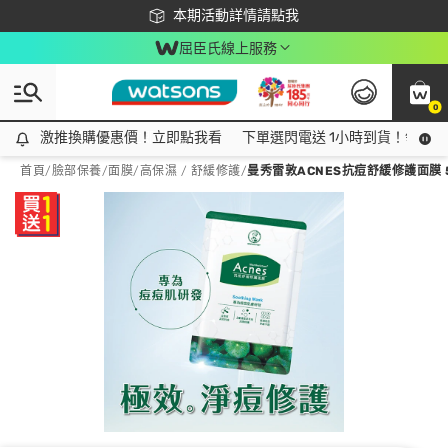
下載app最高回饋$350
本期活動詳情請點我
屈臣氏線上服務
0
激推換購優惠價！立即點我看
激推換購優惠價！立即點我看
下單選閃電送 1小時到貨！領神券
首頁
/
臉部保養
/
面膜
/
高保濕 / 舒緩修護
/
曼秀雷敦ACNES抗痘舒緩修護面膜 