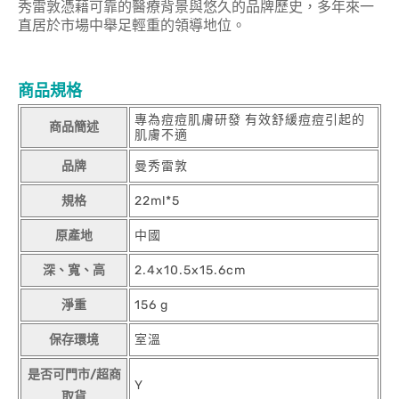
秀雷敦憑藉可靠的醫療背景與悠久的品牌歷史，多年來一
直居於市場中舉足輕重的領導地位。
商品規格
專為痘痘肌膚研發 有效舒緩痘痘引起的
商品簡述
肌膚不適
品牌
曼秀雷敦
規格
22ml*5
原產地
中國
深、寬、高
2.4x10.5x15.6cm
淨重
156 g
保存環境
室溫
是否可門市/超商
Y
取貨