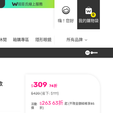
屈臣氏線上服務
0
嗨！您好
我的購物袋
休閒
箱購專區
隱形眼鏡
所有品牌
309
款
$
74折
$420
(省下: $111)
263
63折
$
起
(不限金額結帳享85
活動
價
折)