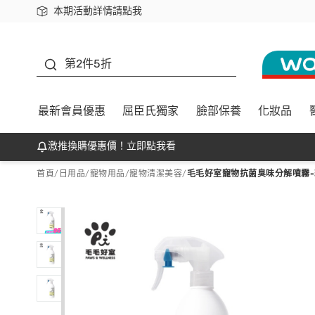
本期活動詳情請點我
下載app最高回饋$350
善存
第2件5折
最新會員優惠
屈臣氏獨家
臉部保養
化妝品
激推換購優惠價！立即點我看
首頁
/
日用品
/
寵物用品
/
寵物清潔美容
/
毛毛好室寵物抗菌臭味分解噴霧-貓