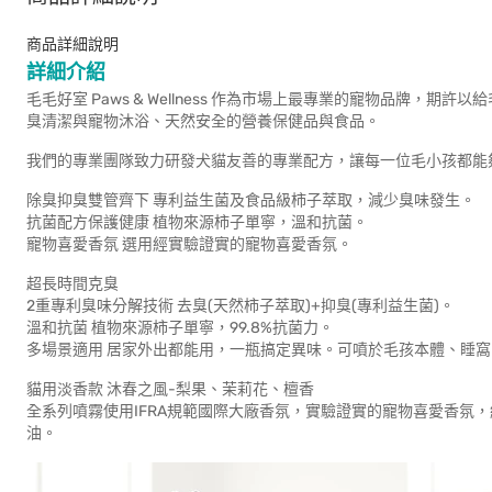
商品詳細說明
詳細介紹
毛毛好室 Paws & Wellness 作為市場上最專業的寵物品牌
臭清潔與寵物沐浴、天然安全的營養保健品與食品。
我們的專業團隊致力研發犬貓友善的專業配方，讓每一位毛小孩都能
除臭抑臭雙管齊下 專利益生菌及食品級柿子萃取，減少臭味發生。
抗菌配方保護健康 植物來源柿子單寧，溫和抗菌。
寵物喜愛香氛 選用經實驗證實的寵物喜愛香氛。
超長時間克臭
2重專利臭味分解技術 去臭(天然柿子萃取)+抑臭(專利益生菌)。
溫和抗菌 植物來源柿子單寧，99.8%抗菌力。
多場景適用 居家外出都能用，一瓶搞定異味。可噴於毛孩本體、睡
貓用淡香款 沐春之風-梨果、茉莉花、檀香
全系列噴霧使用IFRA規範國際大廠香氛，實驗證實的寵物喜愛香氛
油。