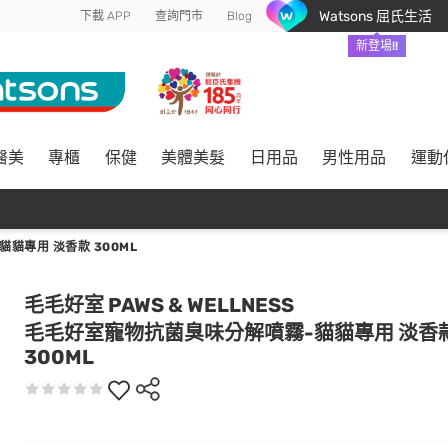
Watsons 屈氏生活
下載 APP
查詢門市
Blog
新登場!!
醫美
專櫃
保健
美體美髮
日用品
男性用品
運動
貓專用 淡香款 300ML
毛毛好室 PAWS & WELLNESS
毛毛好室寵物抗菌臭味分解噴霧-貓貓專用 淡香
300ML