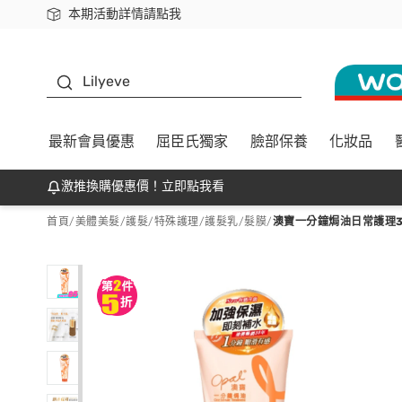
本期活動詳情請點我
下載app最高回饋$350
K beauty
Lilyeve
最新會員優惠
屈臣氏獨家
臉部保養
化妝品
激推換購優惠價！立即點我看
首頁
/
美體美髮
/
護髮/特殊護理
/
護髮乳/髮膜
/
澳寶一分鐘焗油日常護理3