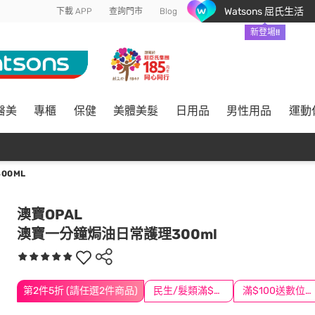
Watsons 屈氏生活
下載 APP
查詢門市
Blog
新登場!!
醫美
專櫃
保健
美體美髮
日用品
男性用品
運動
00ML
澳寶OPAL
澳寶一分鐘焗油日常護理300ml
第2件5折 (請任選2件商品)
民生/髮類滿$388送舒潔冰巾
滿$100送數位印花