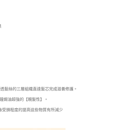
果
滲透髮絲的三層組織直達髮芯完成滋養修護。
一分鐘焗油超強的【親髮性】。
髮絲受損程度的提高這些物質有所減少