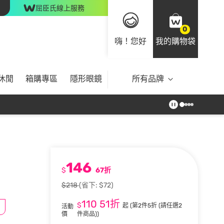
屈臣氏線上服務
0
嗨！您好
我的購物袋
休閒
箱購專區
隱形眼鏡
所有品牌
146
$
67折
$218
(省下: $72)
110
51折
$
起
(第2件5折 (請任選2
活動
價
件商品))