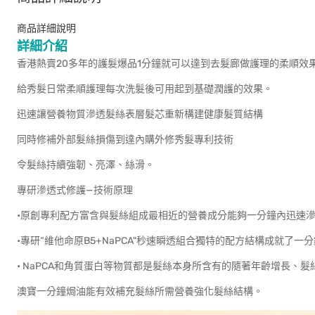
商品詳細說明
詳細介紹
香港熱賣20多年的護髮爆品1分鐘就可以達到去髮廊做護理的柔順效
給秀髮日常柔順護理每次洗髮後可用起到基礎潤護的效果。
迅速讓營養物質滲透髮絲表層髮芯重新構建健康髮質結構
同時修補外部髮絲損傷到達內購外修秀髮專利技術
令髮絲持續強韌、亮澤、絲滑。
專研滲透式修護—技術原理
•原創專利配方富含與髮絲組成最相近的營養成分能夠一分鐘內迅速
•專研“維他命原B5+NaPCA"秒速瞬透組合獨特的配方結構成就了
• NaPCA和角質蛋白等物質都是髮絲本身所含有的隨著年齡增長、
澳寶一分鐘焗油能有效補充髮絲所需營養強化髮絲結構。