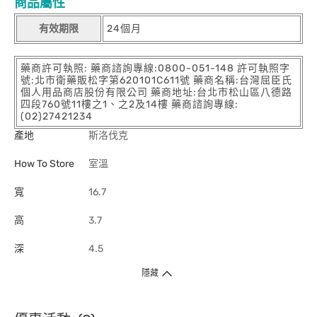
商品屬性
有效期限
24個月
藥商許可執照: 藥商諮詢專線:0800-051-148 許可執照字
號:北市衛藥販松字第620101C611號 藥商名稱:台灣屈臣氏
個人用品商店股份有限公司 藥商地址:台北市松山區八德路
四段760號11樓之1、之2及14樓 藥商諮詢專線:
(02)27421234
產地
斯洛伐克
How To Store
室溫
寬
16.7
高
3.7
深
4.5
隱藏