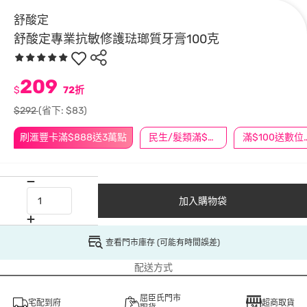
舒酸定
舒酸定專業抗敏修護琺瑯質牙膏100克
209
$
72折
$292
(省下: $83)
刷滙豐卡滿$888送3萬點
民生/髮類滿$388送舒潔冰巾
滿$100
加入購物袋
查看門市庫存 (可能有時間誤差)
配送方式
屈臣氏門市
宅配到府
超商取貨