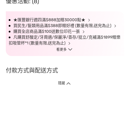
優惠活動: (8)
★匯豐銀行週四滿$888加贈30000點★
買民生/髮類用品滿$388即贈好禮 (數量有限,送完為止)
購買全店商品滿$100送數位印花一張
凡購買舒酸定/牙周適/保麗淨/善存/挺立/克補滿$1899贈樂
扣吸管杯*1 (數量有限,送完為止)
看更多
付款方式與配送方式
隱藏