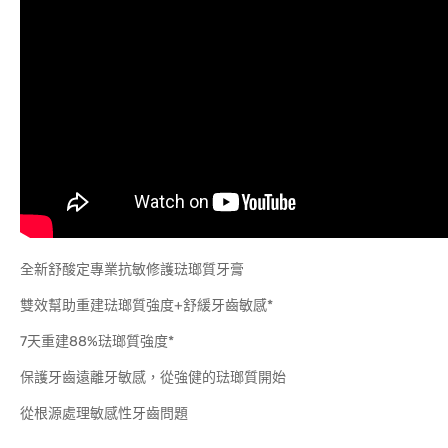
全新舒酸定專業抗敏修護琺瑯質牙膏
雙效幫助重建琺瑯質強度+舒緩牙齒敏感*
7天重建88%琺瑯質強度*
保護牙齒遠離牙敏感，從強健的琺瑯質開始
從根源處理敏感性牙齒問題