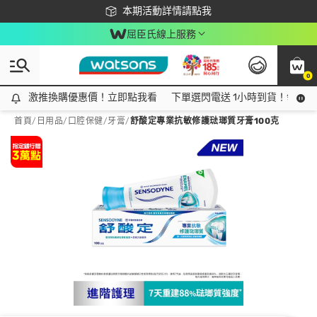
下載app最高回饋$350
本期活動詳情請點我
屈臣氏線上服務
0
激推換購優惠價！立即點我看
激推換購優惠價！立即點我看
下單選閃電送 1小時到貨！領神券
首頁
/
日用品
/
口腔保健
/
牙膏
/
舒酸定專業抗敏修護琺瑯質牙膏100克