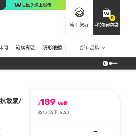
屈臣氏線上服務
0
嗨！您好
我的購物袋
休閒
箱購專區
隱形眼鏡
所有品牌
189
(抗敏感/
$
88折
$215
(省下: $26)