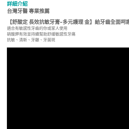
詳細介紹
台灣牙醫 專業推薦
【舒酸定 長效抗敏牙膏-多元護理 金】給牙齒全面呵
適合有敏感性牙齒的你或家人使用
硝酸鉀有效並持續幫助舒緩敏感性牙痛
抗敏、清新、牙齦、牙菌斑