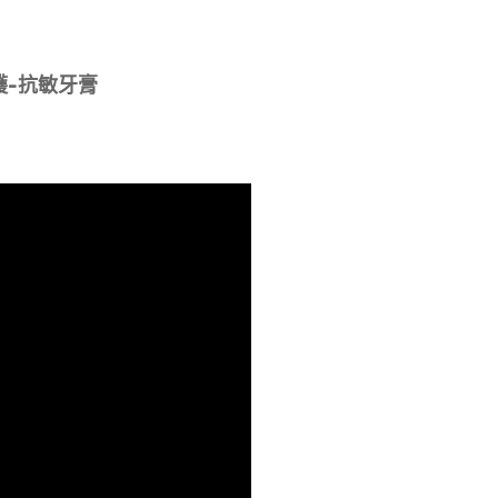
護-抗敏牙膏