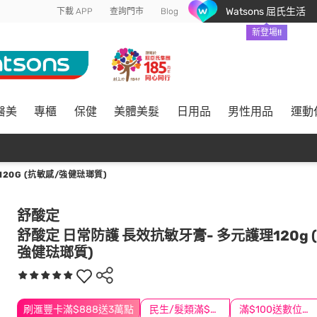
Watsons 屈氏生活
下載 APP
查詢門市
Blog
新登場!!
醫美
專櫃
保健
美體美髮
日用品
男性用品
運動
20G (抗敏感/強健琺瑯質)
舒酸定
舒酸定 日常防護 長效抗敏牙膏- 多元護理120g 
強健琺瑯質)
刷滙豐卡滿$888送3萬點
民生/髮類滿$388送舒潔冰巾
滿$100送數位印花