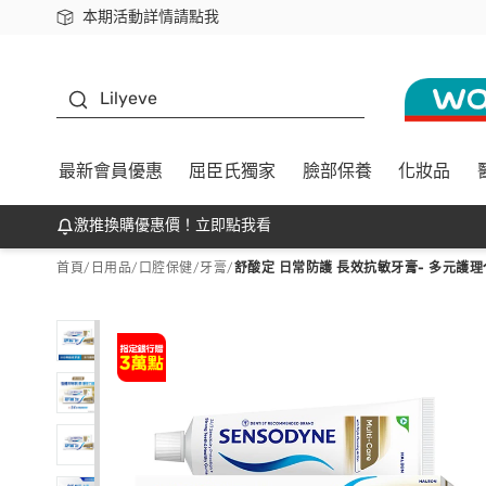
本期活動詳情請點我
下載app最高回饋$350
K beauty
Lilyeve
最新會員優惠
屈臣氏獨家
臉部保養
化妝品
激推換購優惠價！立即點我看
首頁
/
日用品
/
口腔保健
/
牙膏
/
舒酸定 日常防護 長效抗敏牙膏- 多元護理1