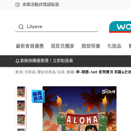
本期活動詳情請點我
下載app最高回饋$350
K beauty
Lilyeve
最新會員優惠
屈臣氏獨家
臉部保養
化妝品
激推換購優惠價！立即點我看
首頁
/
日用品
/
嬰幼兒用品
/
玩具/書籍
/
夢-精選-169 星際寶貝 莉蘿&史