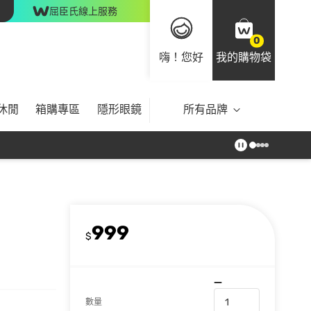
屈臣氏線上服務
0
嗨！您好
我的購物袋
休閒
箱購專區
隱形眼鏡
所有品牌
999
$
數量