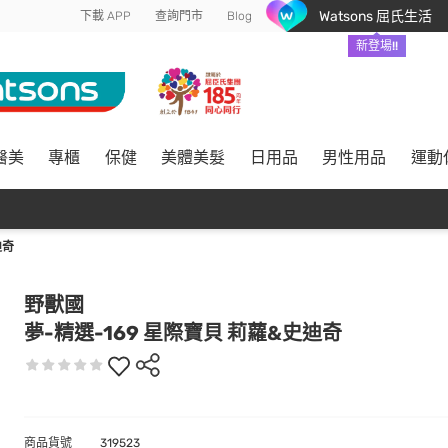
Watsons 屈氏生活
下載 APP
查詢門市
Blog
新登場!!
醫美
專櫃
保健
美體美髮
日用品
男性用品
運動
迪奇
野獸國
夢-精選-169 星際寶貝 莉蘿&史迪奇
商品貨號
319523