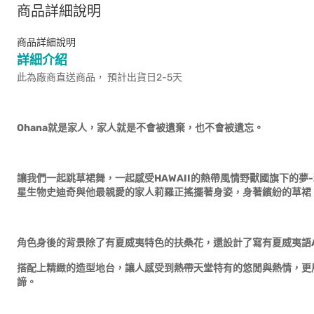
商品詳細說明
商品詳細說明
詳細介紹
此為廠商直送商品， 預計出貨日2-5天
Ohana就是家人，家人就是不會被遺棄，也不會被遺忘。
讓我們一起跳草裙舞，一起感受HAWAII的熱帶風情野獸國旗下的
星生物史迪奇與他最親愛的家人莉羅正搖擺著身姿，身著繽紛的草裙、
角色身後的背景除了有夏威夷特色的扶桑花，還設計了寫有夏威夷語Al
搭配上精緻的造型地台，讓人感受到熱帶天堂特有的悠閒與熱情，更
諦。