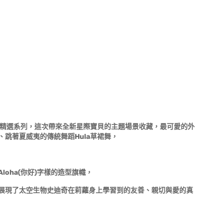
夢-精選系列，這次帶來全新星際寶貝的主題場景收藏，最可愛的外
跳著夏威夷的傳統舞蹈Hula草裙舞，
oha(你好)字樣的造型旗幟，
展現了太空生物史迪奇在莉蘿身上學習到的友善、親切與愛的真