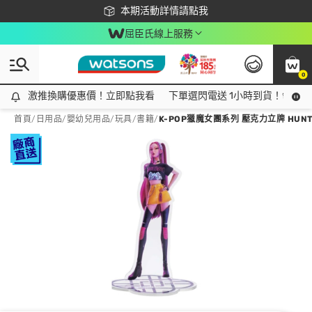
下載app最高回饋$350
本期活動詳情請點我
屈臣氏線上服務
0
激推換購優惠價！立即點我看
激推換購優惠價！立即點我看
下單選閃電送 1小時到貨！領神券
首頁
/
日用品
/
嬰幼兒用品
/
玩具/書籍
/
K-POP獵魔女團系列 壓克力立牌 HUNTR