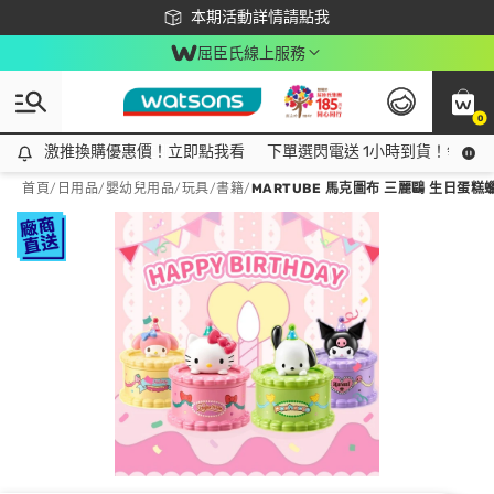
下載app最高回饋$350
本期活動詳情請點我
屈臣氏線上服務
0
激推換購優惠價！立即點我看
激推換購優惠價！立即點我看
下單選閃電送 1小時到貨！領神券
首頁
/
日用品
/
嬰幼兒用品
/
玩具/書籍
/
MARTUBE 馬克圖布 三麗鷗 生日蛋糕