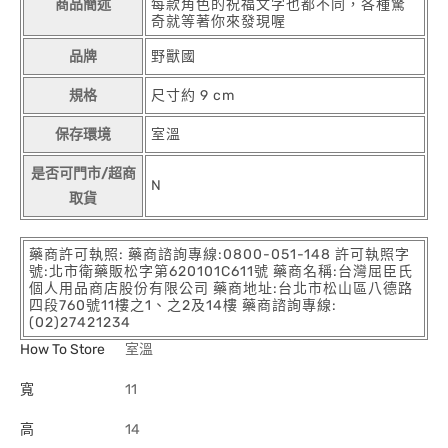
商品簡述
每款角色的祝福文字也都不同，各種驚
奇就等著你來發現喔
品牌
野獸國
規格
尺寸約 9 cm
保存環境
室溫
是否可門市/超商
N
取貨
藥商許可執照: 藥商諮詢專線:0800-051-148 許可執照字
號:北市衛藥販松字第620101C611號 藥商名稱:台灣屈臣氏
個人用品商店股份有限公司 藥商地址:台北市松山區八德路
四段760號11樓之1、之2及14樓 藥商諮詢專線:
(02)27421234
How To Store
室溫
寬
11
高
14