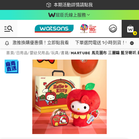
下載app最高回饋$350
本期活動詳情請點我
屈臣氏線上服務
0
激推換購優惠價！立即點我看
激推換購優惠價！立即點我看
下單選閃電送 1小時到貨！領神券
首頁
/
日用品
/
嬰幼兒用品
/
玩具/書籍
/
MARTUBE 馬克圖布 三麗鷗 藍牙喇叭 蘋