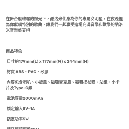
在舞台般璀璨的燈光下，酷洛米化身為你的專屬女明星，在夜晚裡
為你獻唱特別的歌曲，讓我們一起享受這場充滿音樂和歡樂的酷洛
米音樂盛宴吧
商品特色
尺寸約179mm(L) x 177mm(W) x 244mm(H)
材質 ABS、PVC、矽膠
內容包含喇叭、小披風、磁吸麥克風、磁吸拐杖糖、貼紙、小卡
片及Type-C線
電池容量2000mAh
額定輸入5V-1A
額定功率5W