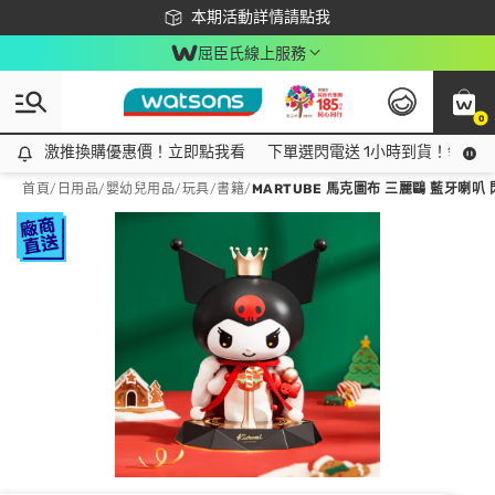
下載app最高回饋$350
本期活動詳情請點我
屈臣氏線上服務
0
激推換購優惠價！立即點我看
激推換購優惠價！立即點我看
下單選閃電送 1小時到貨！領神券
首頁
/
日用品
/
嬰幼兒用品
/
玩具/書籍
/
MARTUBE 馬克圖布 三麗鷗 藍牙喇叭