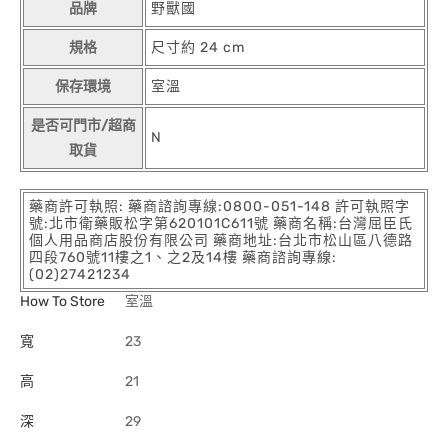
品牌
野獸國
規格
尺寸約 24 cm
保存環境
室溫
是否可門市/超商
N
取貨
藥商許可執照: 藥商諮詢專線:0800-051-148 許可執照字
號:北市衛藥販松字第620101C611號 藥商名稱:台灣屈臣氏
個人用品商店股份有限公司 藥商地址:台北市松山區八德路
四段760號11樓之1、之2及14樓 藥商諮詢專線:
(02)27421234
How To Store
室溫
寬
23
高
21
深
29