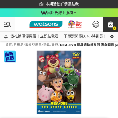
下載app最高回饋$350
本期活動詳情請點我
屈臣氏線上服務
0
激推換購優惠價！立即點我看
激推換購優惠價！立即點我看
下單選閃電送 1小時到貨！領神券
首頁
/
日用品
/
嬰幼兒用品
/
玩具/書籍
/
MEA-098 玩具總動員系列 盲盒套組 (6