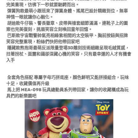
完美重現，彷彿下一秒就要馳騁而出。
彈簧狗款最萌小跟班來了彈簧身體、搖尾巴設計精緻到位，無辜
神情一眼就讓你心融化。
胡迪款牛仔裝、警長徽章、皮帶與槍套細節滿滿，連靴子上的圖
案也完美復刻，挑眉笑容立刻喚回童年回憶。
巴斯款宇宙戰警帥氣亮相綠紫相間的太空裝甲、胸前按鈕與招牌
笑容完整重現，粉絲們快把他帶回家吧
隱藏款熊抱哥最萌反派限量登場3D雕刻技術細緻呈現毛絨質感，
拄著拐杖、面露和藹卻深藏心機的笑容，只有最幸運的人才有機會
入手
全套角色搭配 專屬字母巧拼底座，顏色鮮明又能拼接組合，玩味
十足，收藏價值再升級
馬上把 MEA-098 玩具總動員系列帶回家，讓你的收藏櫃成為玩
具們的新樂園吧