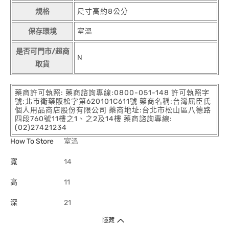
規格
尺寸高約8公分
保存環境
室溫
是否可門市/超商
N
取貨
藥商許可執照: 藥商諮詢專線:0800-051-148 許可執照字
號:北市衛藥販松字第620101C611號 藥商名稱:台灣屈臣氏
個人用品商店股份有限公司 藥商地址:台北市松山區八德路
四段760號11樓之1、之2及14樓 藥商諮詢專線:
(02)27421234
How To Store
室溫
寬
14
高
11
深
21
隱藏