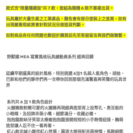
款式含"限量隱藏版"共 7 款，套組為隨機 6 款不重複出貨。
玩具屬於大量生產之工業產品，難免會有部分塗裝上之差異，如有
出現嚴重瑕疵將會針對狀況另做退貨判斷。
如對商品有任何問題也歡迎於購買前先至客服留言與我們做聯繫。
野獸國 MEA 寫實風格玩具總動員系列 經典回歸
延續早期逼真的設計風格，特別挑選 6加1 名超人氣角色，胡迪、
巴斯和他們的夥伴們再一次帶你回到那個充滿驚喜與笑聲的玩具世
界
系列共 6 加 1 款角色設計
火腿豬款粉嫩可愛的火腿豬再現經典造型背上投幣孔、黑豆般的
小眼睛，及招牌呆萌小嘴，細節滿分、收藏必備。
抱抱龍款缺牙笑容太療癒抱抱龍張開短短的小手熱情迎接，醜萌
造型讓人忍不住一看再看。
紅心款忠誠小夥伴紅心登場，圓滾大眼搭配呆萌神情，馬鞍細節